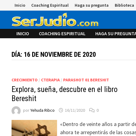
Saltar
Inicio
Coaching Espiritual
Haga su pregunta
Biblioteca
al
contenido
INICIO
COACHING ESPIRITUAL
HAGA SU PREGUNT
DÍA:
16 DE NOVIEMBRE DE 2020
CRECIMIENTO
/
CTERAPIA
/
PARASHOT 01 BERESHIT
Explora, sueña, descubre en el libro
Bereshit
por
Yehuda Ribco
16/11/2020
0
«Dentro de veinte años a partir d
ahora te arrepentirás de las cosa