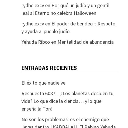
rydhelexcv
en
Por qué un judío y un gentil
leal al Eterno no celebra Halloween
rydhelexcv
en
El poder de bendecir: Respeto
y ayuda al pueblo judío
Yehuda Ribco
en
Mentalidad de abundancia
ENTRADAS RECIENTES
El éxito que nadie ve
Respuesta 6087 – ¿Los planetas deciden tu
vida? Lo que dice la ciencia… y lo que
enseña la Torá
No son los problemas: es el enemigo que
llevas dentro | KABBALAH. El Rabino Yehuda