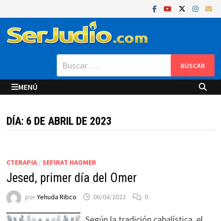
Saltar
al
contenido
Buscar:
MENÚ
DÍA:
6 DE ABRIL DE 2023
CTERAPIA
/
SEFIRAT HAOMER
Jesed, primer día del Omer
por
Yehuda Ribco
06/04/2023
0
Según la tradición cabalística, el