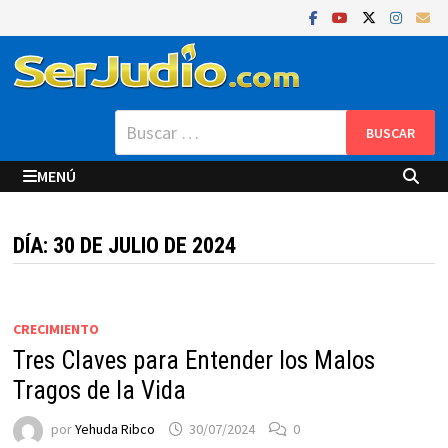
Saltar
al
contenido
Buscar:
MENÚ
DÍA:
30 DE JULIO DE 2024
CRECIMIENTO
Tres Claves para Entender los Malos
Tragos de la Vida
por
Yehuda Ribco
30/07/2024
0