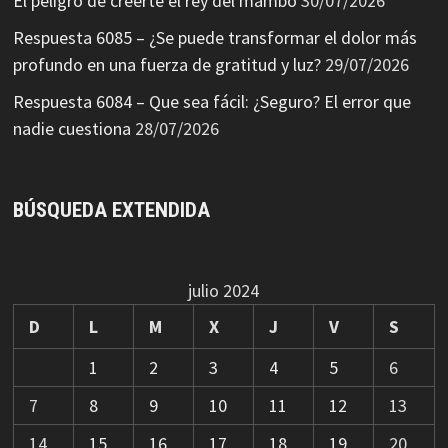
El peligro de creerte el rey del mambo
30/07/2026
Respuesta 6085 – ¿Se puede transformar el dolor más
profundo en una fuerza de gratitud y luz?
29/07/2026
Respuesta 6084 – Que sea fácil: ¿Seguro? El error que
nadie cuestiona
28/07/2026
BÚSQUEDA EXTENDIDA
julio 2024
D
L
M
X
J
V
S
1
2
3
4
5
6
7
8
9
10
11
12
13
14
15
16
17
18
19
20