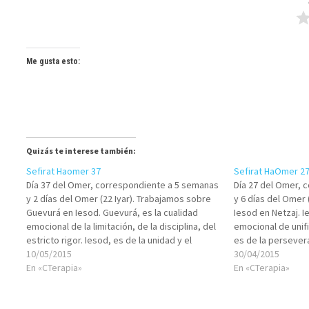
Me gusta esto:
Quizás te interese también:
Sefirat Haomer 37
Sefirat HaOmer 2
Día 37 del Omer, correspondiente a 5 semanas
Día 27 del Omer, 
y 2 días del Omer (22 Iyar). Trabajamos sobre
y 6 días del Omer 
Guevurá en Iesod. Guevurá, es la cualidad
Iesod en Netzaj. I
emocional de la limitación, de la disciplina, del
emocional de unifi
estricto rigor. Iesod, es de la unidad y el
es de la persever
entrelazamiento. Analiza los aspectos en tu
10/05/2015
Analiza los aspect
30/04/2015
conducta total (pensamientos,…
En «CTerapia»
(pensamientos, pa
En «CTerapia»
deseos, actos)…