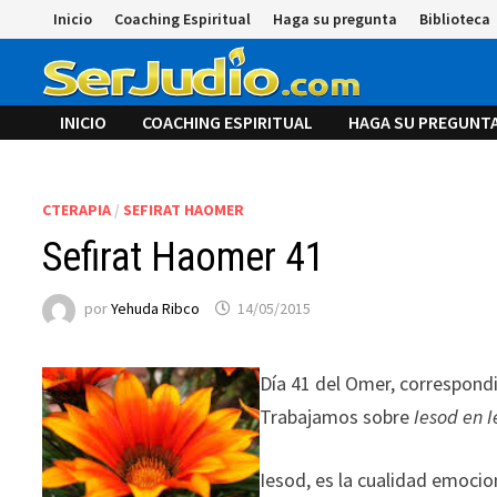
Saltar
Inicio
Coaching Espiritual
Haga su pregunta
Biblioteca
al
contenido
INICIO
COACHING ESPIRITUAL
HAGA SU PREGUNT
CTERAPIA
/
SEFIRAT HAOMER
Sefirat Haomer 41
por
Yehuda Ribco
14/05/2015
Día 41 del Omer, correspondi
Trabajamos sobre
Iesod
en I
Iesod, es la cualidad emocio