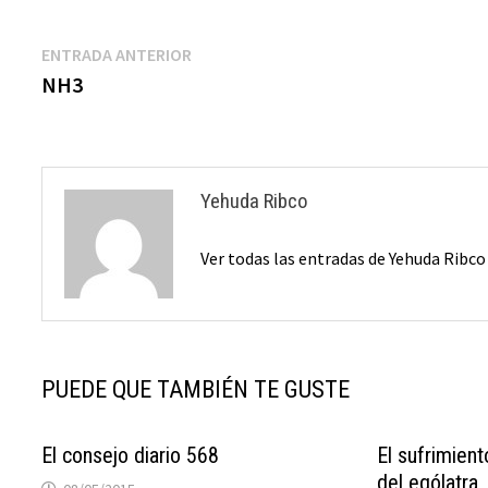
Navegación
Entrada
ENTRADA ANTERIOR
anterior:
NH3
de
entradas
Yehuda Ribco
Ver todas las entradas de Yehuda Ribc
PUEDE QUE TAMBIÉN TE GUSTE
El consejo diario 568
El sufrimient
del ególatra