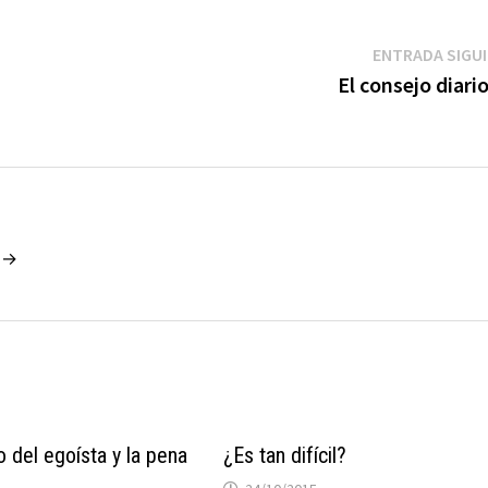
ENTRADA SIGU
El consejo diari
o →
o del egoísta y la pena
¿Es tan difícil?