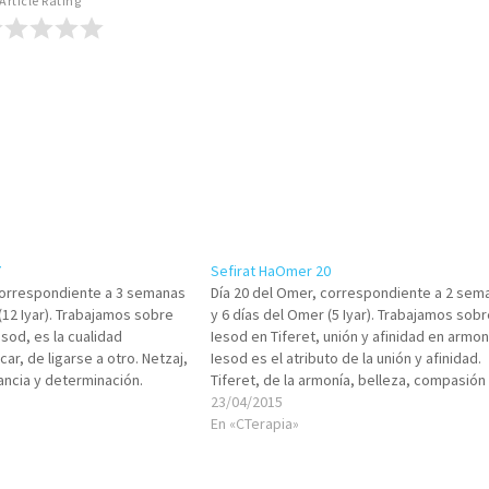
Article Rating
7
Sefirat HaOmer 20
correspondiente a 3 semanas
Día 20 del Omer, correspondiente a 2 sem
(12 Iyar). Trabajamos sobre
y 6 días del Omer (5 Iyar). Trabajamos sobr
esod, es la cualidad
Iesod en Tiferet, unión y afinidad en armon
car, de ligarse a otro. Netzaj,
Iesod es el atributo de la unión y afinidad.
ancia y determinación.
Tiferet, de la armonía, belleza, compasión
os en tu conducta total
verdad. Analiza los aspectos en tu conduc
23/04/2015
labras, sentimientos,
total (pensamientos,…
En «CTerapia»