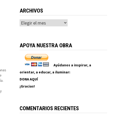
ARCHIVOS
Archivos
APOYA NUESTRA OBRA
Ayúdanos a inspirar, a
anas
orientar, a educar, a iluminar:
e
DONA AQUÍ
ía.
¡Gracias!
 y
ta
COMENTARIOS RECIENTES