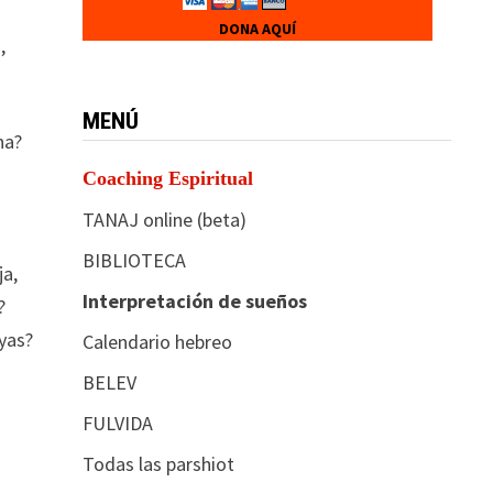
DONA AQUÍ
,
MENÚ
na?
Coaching Espiritual
TANAJ online (beta)
BIBLIOTECA
ja,
Interpretación de sueños
?
uyas?
Calendario hebreo
BELEV
FULVIDA
Todas las parshiot