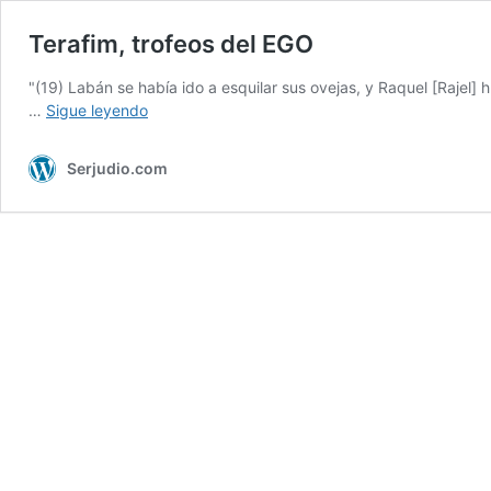
Terafim, trofeos del EGO
"(19) Labán se había ido a esquilar sus ovejas, y Raquel [Raje
Terafim,
…
Sigue leyendo
trofeos
del
Serjudio.com
EGO