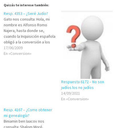
Quizás te interese también:
Resp. 4353 – ¿Seré Judío?
Gato nos consulta: Hola, mi
nombre es Alfonso Romo
Najera, hasta donde se,
cuando la Inquisición española
obligó a la conversión a los
Judíos los orilló a cambiarse
17/06/2009
los apellidos adoptando
En «Conversion»
nombre de coasa, animales,
plantas, etc. mi pregunta es
¿Puedo tener ascendencia
Judía y por tanto ser judío
Respuesta 6172 – No son
pues…
judíos los no judíos
14/09/2021
En «Conversion»
Resp. 4167 – ¿Como obtener
mi genealogía?
Biniamin ben Iaacov nos
consulta: Shalom Moré,