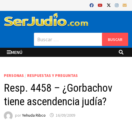
Saltar
al
contenido
Buscar:
MENÚ
PERSONAS
/
RESPUESTAS Y PREGUNTAS
Resp. 4458 – ¿Gorbachov
tiene ascendencia judía?
por
Yehuda Ribco
16/09/2009