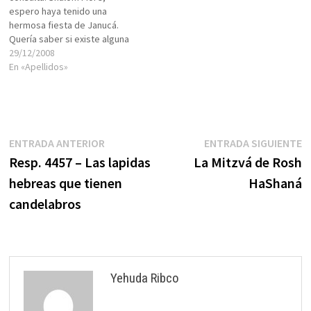
espero haya tenido una
hermosa fiesta de Janucá.
Quería saber si existe alguna
manera de trazar mi
29/12/2008
genealogiá para averiguar a
En «Apellidos»
cual tribu pertenezco y cual
sería mi status religioso.
Como Ud. ha comentado en
ocaciones anteriores todos
los Judíos tienen claro su…
Navegación
Entrada
E
ENTRADA ANTERIOR
ENTRADA SIGUIENTE
anterior:
s
Resp. 4457 – Las lapidas
La Mitzvá de Rosh
de
hebreas que tienen
HaShaná
entradas
candelabros
Yehuda Ribco