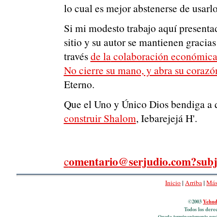
lo cual es mejor abstenerse de usarlo
Si mi modesto trabajo aquí presentad
sitio y su autor se mantienen gracia
través
de la
colaboración económica d
No cierre su mano, y abra su coraz
Eterno.
Que el Uno y Único Dios bendiga a qu
construir Shalom
, Iebarejejá H'.
omentario@serjudio.com?sub
c
Inicio
|
Arriba
|
Más
©2003
Yehud
Todos los derec
___Queda terminantemente prohib