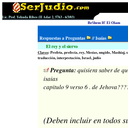
Lic. Prof. Yehuda Ribco
(II Adar 2, 5763 -
6
/3/0
3
)
BeShem H' El Olam
Respuestas a Preguntas
// Isaías
El rey y el siervo
Claves
: Profeta, profecía, rey, Mesías, ungido, Mashiaj, si
traducción, interpretación, Israel, judío
Pregunta:
quisiera saber de qui
isaias
capitulo 9 verso 6 . de Jehova???
(Deben incluir en todos s