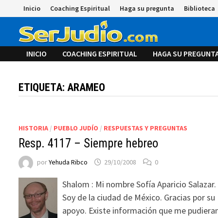
Saltar
Inicio
Coaching Espiritual
Haga su pregunta
Biblioteca
al
contenido
INICIO
COACHING ESPIRITUAL
HAGA SU PREGUNT
ETIQUETA:
ARAMEO
HISTORIA
/
PUEBLO JUDÍO
/
RESPUESTAS Y PREGUNTAS
Resp. 4117 – Siempre hebreo
por
Yehuda Ribco
29/10/2008
0
Shalom : Mi nombre Sofía Aparicio Salazar.
Soy de la ciudad de México. Gracias por su
apoyo. Existe información que me pudiera