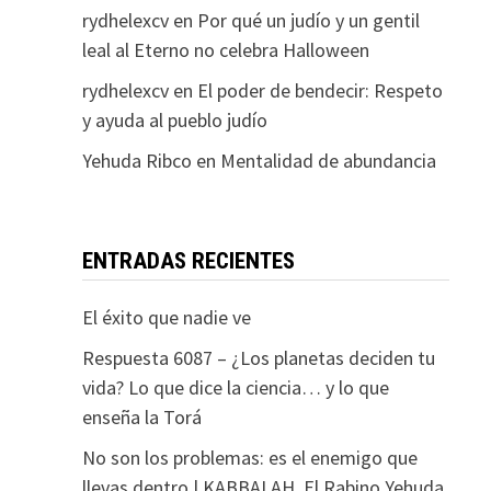
rydhelexcv
en
Por qué un judío y un gentil
leal al Eterno no celebra Halloween
rydhelexcv
en
El poder de bendecir: Respeto
y ayuda al pueblo judío
Yehuda Ribco
en
Mentalidad de abundancia
ENTRADAS RECIENTES
El éxito que nadie ve
Respuesta 6087 – ¿Los planetas deciden tu
vida? Lo que dice la ciencia… y lo que
enseña la Torá
No son los problemas: es el enemigo que
llevas dentro | KABBALAH. El Rabino Yehuda