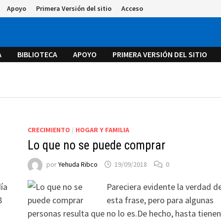
Apoyo
Primera Versión del sitio
Acceso
A
BIBLIOTECA
APOYO
PRIMERA VERSIÓN DEL SITIO
CRECIMIENTO
/
HOGAR Y FAMILIA
Lo que no se puede comprar
por
Yehuda Ribco
19/09/2018
0
ía
Pareciera evidente la verdad d
8
esta frase, pero para algunas
personas resulta que no lo es.De hecho, hasta tienen