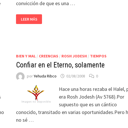
e
convicción de que es una …
LEER MÁS
BIEN Y MAL
/
CREENCIAS
/
ROSH JODESH
/
TIEMPOS
Confiar en el Eterno, solamente
por
Yehuda Ribco
02/08/2008
0
Hace una horas rezaba el Halel, 
s
era Rosh Jodesh (Av 5768).Por
supuesto que es un cántico
no
conocido, transitado en varias oportunidades.Pero h
no sé …