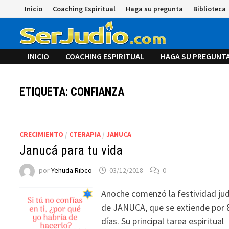
Saltar
Inicio
Coaching Espiritual
Haga su pregunta
Biblioteca
al
contenido
INICIO
COACHING ESPIRITUAL
HAGA SU PREGUNT
ETIQUETA:
CONFIANZA
CRECIMIENTO
/
CTERAPIA
/
JANUCA
Janucá para tu vida
por
Yehuda Ribco
03/12/2018
0
Anoche comenzó la festividad jud
de JANUCA, que se extiende por 
días. Su principal tarea espiritual