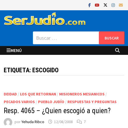
Saltar
al
contenido
Buscar:
MENÚ
ETIQUETA:
ESCOGIDO
DEIDAD
/
LOS QUE RETORNAN
/
MISIONEROS MESIANICOS
/
PECADOS VARIOS
/
PUEBLO JUDÍO
/
RESPUESTAS Y PREGUNTAS
Resp. 4065 – ¿Quien escogió a quien?
por
Yehuda Ribco
12/08/2008
7