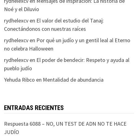
rydhelexcv
en
Mensajes de inspiración: La historia de
Noé y el Diluvio
rydhelexcv
en
El valor del estudio del Tanaj:
Conectándonos con nuestras raíces
rydhelexcv
en
Por qué un judío y un gentil leal al Eterno
no celebra Halloween
rydhelexcv
en
El poder de bendecir: Respeto y ayuda al
pueblo judío
Yehuda Ribco
en
Mentalidad de abundancia
ENTRADAS RECIENTES
Respuesta 6088 – NO, UN TEST DE ADN NO TE HACE
JUDÍO