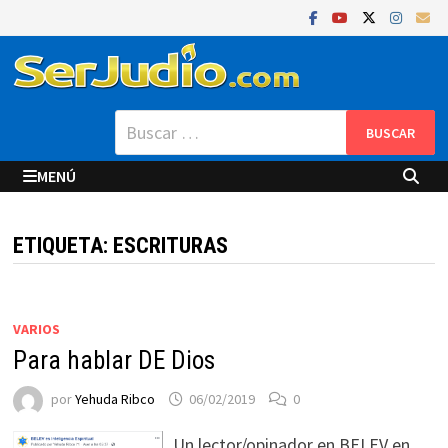
Saltar
al
contenido
Buscar:
MENÚ
ETIQUETA:
ESCRITURAS
VARIOS
Para hablar DE Dios
por
Yehuda Ribco
06/02/2019
0
Un lector/opinador en BELEV en