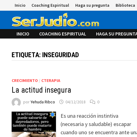
Saltar
Inicio
Coaching Espiritual
Haga su pregunta
Biblioteca
al
contenido
INICIO
COACHING ESPIRITUAL
HAGA SU PREGUNT
ETIQUETA:
INSEGURIDAD
CRECIMIENTO
/
CTERAPIA
La actitud insegura
por
Yehuda Ribco
04/12/2018
0
Es una reacción instintiva
(necesaria y saludable) escapar
cuando uno se encuentra ante un