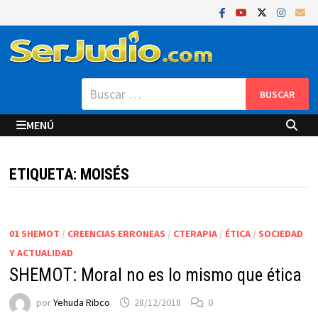
Saltar
al
contenido
Buscar:
MENÚ
ETIQUETA:
MOISÉS
01 SHEMOT
/
CREENCIAS ERRONEAS
/
CTERAPIA
/
ÉTICA
/
SOCIEDAD
Y ACTUALIDAD
SHEMOT: Moral no es lo mismo que ética
por
Yehuda Ribco
28/12/2018
0