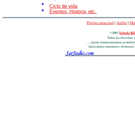
Ciclo de vida
Eventos, Historia, etc.
Página principal
|
Arriba
|
Má
©2003
Yehuda Ri
Todos los derechos s
___Queda terminantemente prohibido e
falsos-judíos mesiánicos abstenerse