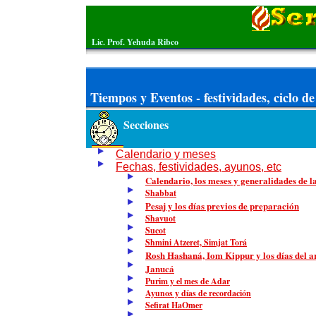
Lic. Prof. Yehuda Ribco
Tiempos y Eventos - festividades, ciclo de
Secciones
Calendario y meses
Fechas, festividades, ayunos, etc
Calendario, los meses y generalidades de la
Shabbat
Pesaj y los días previos de preparación
Shavuot
Sucot
Shmini Atzeret, Simjat Torá
Rosh Hashaná, Iom Kippur y los días del a
Janucá
Purim y el mes de Adar
Ayunos y días de recordación
Sefirat HaOmer