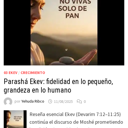
03 EKEV
/
CRECIMIENTO
Parashá Ekev: fidelidad en lo pequeño,
grandeza en lo humano
por
Yehuda Ribco
11/08/2025
0
Reseña esencial Ekev (Devarim 7:12–11:25)
continúa el discurso de Moshé prometiendo