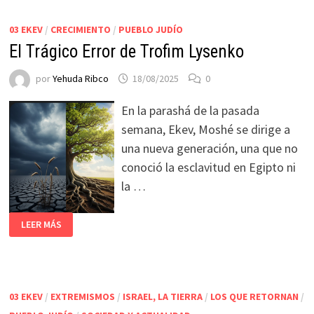
03 EKEV
/
CRECIMIENTO
/
PUEBLO JUDÍO
El Trágico Error de Trofim Lysenko
por
Yehuda Ribco
18/08/2025
0
En la parashá de la pasada
semana, Ekev, Moshé se dirige a
una nueva generación, una que no
conoció la esclavitud en Egipto ni
la …
LEER MÁS
03 EKEV
/
EXTREMISMOS
/
ISRAEL, LA TIERRA
/
LOS QUE RETORNAN
/