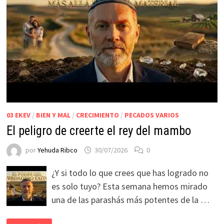
03 EKEV
/
BIEN Y MAL
/
CRECIMIENTO
/
PECADOS VARIOS
El peligro de creerte el rey del mambo
por
Yehuda Ribco
30/07/2026
0
¿Y si todo lo que crees que has logrado no
es solo tuyo? Esta semana hemos mirado
una de las parashás más potentes de la …