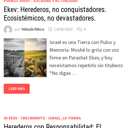
PUEBLO JUDÍO
/
SOCIEDAD Y ACTUALIDAD
Ekev: Herederos, no conquistadores.
Ecosistémicos, no devastadores.
por
Yehuda Ribco
14/08/2025
0
Israel es una Tierra con Pulso y
Memoria. Moshé lo grita con voz
firme en Parashat Ekev, y hoy
necesitamos repetirlo sin titubeos:
“No digas …
LEER MÁS
03 EKEV
/
CRECIMIENTO
/
ISRAEL, LA TIERRA
Herederos con Responsabilidad: El