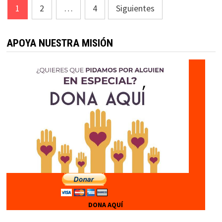
Paginación
1
2
…
4
Siguientes
de
entradas
APOYA NUESTRA MISIÓN
DONA AQUÍ