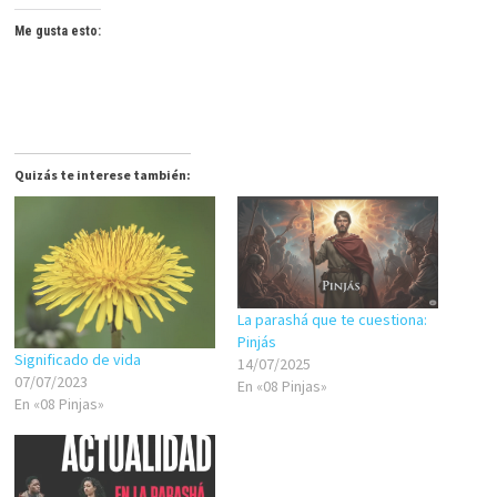
Me gusta esto:
Quizás te interese también:
La parashá que te cuestiona:
Pinjás
Significado de vida
14/07/2025
07/07/2023
En «08 Pinjas»
En «08 Pinjas»