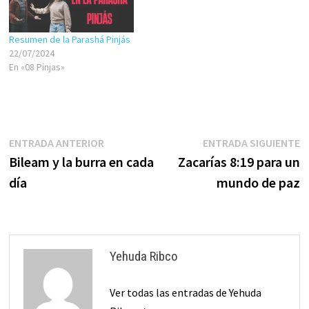
Resumen de la Parashá Pinjás
22/07/2024
En «08 Pinjas»
Navegación
Entrada
E
ENTRADA ANTERIOR
ENTRADA SIGUIENTE
anterior:
s
Bileam y la burra en cada
Zacarías 8:19 para un
de
día
mundo de paz
entradas
Yehuda Ribco
Ver todas las entradas de Yehuda