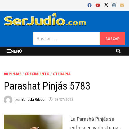
Saltar
al
contenido
Buscar:
MENÚ
08 PINJAS
/
CRECIMIENTO
/
CTERAPIA
Parashat Pinjás 5783
por
Yehuda Ribco
03/07/2023
La Parashá Pinjás se
enfoca en varios temas