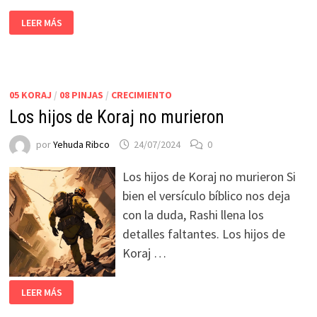
LEER MÁS
05 KORAJ
/
08 PINJAS
/
CRECIMIENTO
Los hijos de Koraj no murieron
por
Yehuda Ribco
24/07/2024
0
Los hijos de Koraj no murieron Si
bien el versículo bíblico nos deja
con la duda, Rashi llena los
detalles faltantes. Los hijos de
Koraj …
LEER MÁS