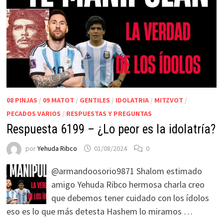
08 PINJAS
/
09 MATOT
/
GENTILES
/
IDOLATRIA
/
MITZVOT
/
PECADOS VARIOS
/
RESPUESTAS Y PREGUNTAS
Respuesta 6199 – ¿Lo peor es la idolatría?
por
Yehuda Ribco
01/08/2024
0
@armandoosorio9871 Shalom estimado
amigo Yehuda Ribco hermosa charla creo
que debemos tener cuidado con los ídolos
eso es lo que más detesta Hashem lo miramos …