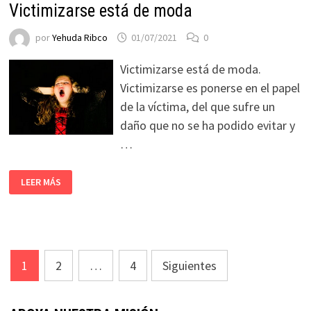
Victimizarse está de moda
por
Yehuda Ribco
01/07/2021
0
Victimizarse está de moda.
Victimizarse es ponerse en el papel
de la víctima, del que sufre un
daño que no se ha podido evitar y
…
LEER MÁS
Paginación
1
2
…
4
Siguientes
de