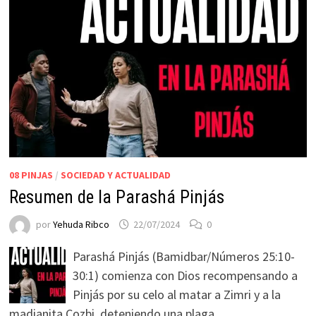
08 PINJAS
/
SOCIEDAD Y ACTUALIDAD
Resumen de la Parashá Pinjás
por
Yehuda Ribco
22/07/2024
0
Parashá Pinjás (Bamidbar/Números 25:10-
30:1) comienza con Dios recompensando a
Pinjás por su celo al matar a Zimri y a la
madianita Cozbi, deteniendo una plaga …