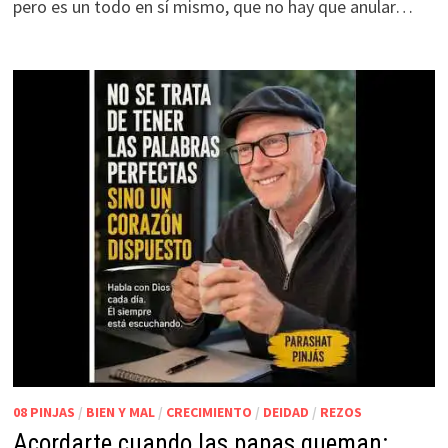
pero es un todo en sí mismo, que no hay que anular…
08 PINJAS
/
BIEN Y MAL
/
CRECIMIENTO
/
DEIDAD
/
REZOS
Acordarte cuando las papas queman: