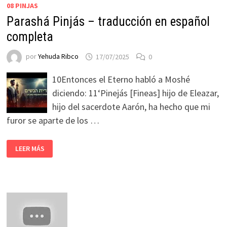
08 PINJAS
Parashá Pinjás – traducción en español
completa
por
Yehuda Ribco
17/07/2025
0
10Entonces el Eterno habló a Moshé
diciendo: 11‘Pinejás [Fineas] hijo de Eleazar,
hijo del sacerdote Aarón, ha hecho que mi
furor se aparte de los …
LEER MÁS