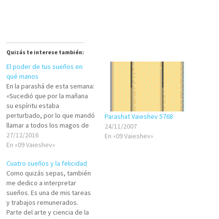
Quizás te interese también:
El poder de tus sueños en
qué manos
En la parashá de esta semana:
«Sucedió que por la mañana
su espíritu estaba
perturbado, por lo que mandó
Parashat Vaieshev 5768
llamar a todos los magos de
24/11/2007
Egipto y a todos sus sabios. El
27/12/2016
En «09 Vaieshev»
faraón les contó sus sueños,
En «09 Vaieshev»
pero no había quien se los
Cuatro sueños y la felicidad
interpretase al faraón.»(Ber.
Como quizás sepas, también
41:8) Y la semana…
me dedico a interpretar
sueños. Es una de mis tareas
y trabajos remunerados.
Parte del arte y ciencia de la