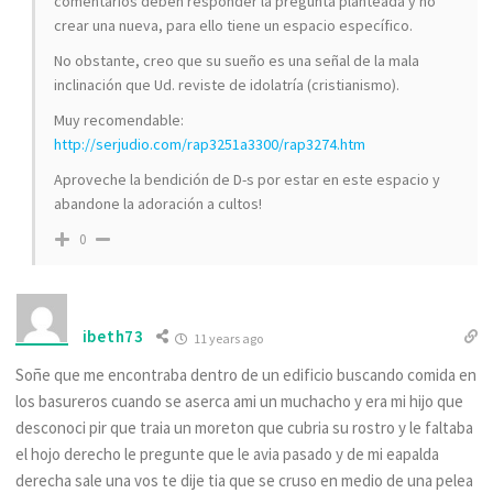
comentarios deben responder la pregunta planteada y no
crear una nueva, para ello tiene un espacio específico.
No obstante, creo que su sueño es una señal de la mala
inclinación que Ud. reviste de idolatría (cristianismo).
Muy recomendable:
http://serjudio.com/rap3251a3300/rap3274.htm
Aproveche la bendición de D-s por estar en este espacio y
abandone la adoración a cultos!
0
ibeth73
11 years ago
Soñe que me encontraba dentro de un edificio buscando comida en
los basureros cuando se aserca ami un muchacho y era mi hijo que
desconoci pir que traia un moreton que cubria su rostro y le faltaba
el hojo derecho le pregunte que le avia pasado y de mi eapalda
derecha sale una vos te dije tia que se cruso en medio de una pelea