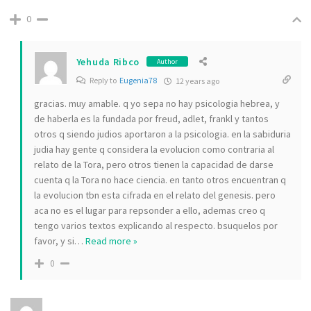
0
Yehuda Ribco
Author
Reply to
Eugenia78
12 years ago
gracias. muy amable. q yo sepa no hay psicologia hebrea, y
de haberla es la fundada por freud, adlet, frankl y tantos
otros q siendo judios aportaron a la psicologia. en la sabiduria
judia hay gente q considera la evolucion como contraria al
relato de la Tora, pero otros tienen la capacidad de darse
cuenta q la Tora no hace ciencia. en tanto otros encuentran q
la evolucion tbn esta cifrada en el relato del genesis. pero
aca no es el lugar para repsonder a ello, ademas creo q
tengo varios textos explicando al respecto. bsuquelos por
favor, y si
…
Read more »
0