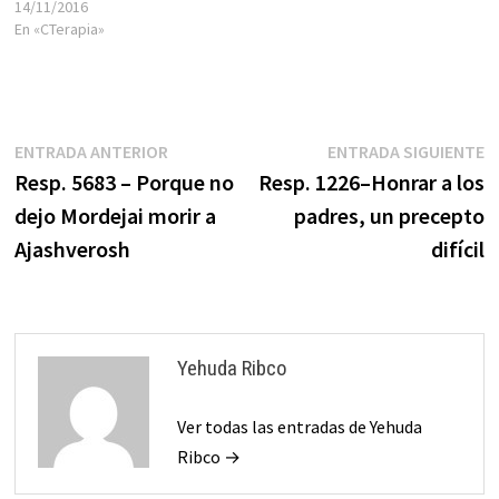
conciencia. Puedes
14/11/2016
informarte más aquí:
En «CTerapia»
Interpretación de sueños. Te
contaré muy brevemente
cuatros sueños resueltos y a
partir de ello los consejos
que humildemente brindé a…
Navegación
Entrada
E
ENTRADA ANTERIOR
ENTRADA SIGUIENTE
anterior:
s
Resp. 5683 – Porque no
Resp. 1226–Honrar a los
de
dejo Mordejai morir a
padres, un precepto
entradas
Ajashverosh
difícil
Yehuda Ribco
Ver todas las entradas de Yehuda
Ribco →