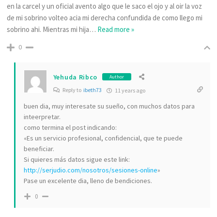
en la carcel y un oficial avento algo que le saco el ojo y al oir la voz
de mi sobrino volteo acia mi derecha confundida de como llego mi
sobrino ahi. Mientras mi hija
…
Read more »
0
Yehuda Ribco
Author
Reply to
ibeth73
11 years ago
buen dia, muy interesate su sueño, con muchos datos para
inteerpretar.
como termina el post indicando:
«Es un servicio profesional, confidencial, que te puede
beneficiar.
Si quieres más datos sigue este link:
http://serjudio.com/nosotros/sesiones-online
»
Pase un excelente dia, lleno de bendiciones.
0