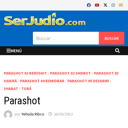
Saltar
al
contenido
Buscar:
MENÚ
PARASHOT 01 BERESHIT
/
PARASHOT 02 SHEMOT
/
PARASHOT 03
VAIKRÁ
/
PARASHOT 04 BEMIDBAR
/
PARASHOT 05 DEVARIM
/
SHABAT
/
TORÁ
Parashot
por
Yehuda Ribco
26/03/2012