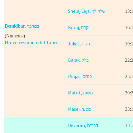
Shelaj Leja,
שלח לך
13:
Bemidbar, במדבר
Koraj,
קרח
16:
(Números)
Breve resumen del Libro
Jukat,
חקת
19:1
Balak,
בלק
22:2
Pinjas,
פנחס
25:
Matot,
מטות
30:
Masei,
מסעי
33:
Devarim,
דברים
1:1-