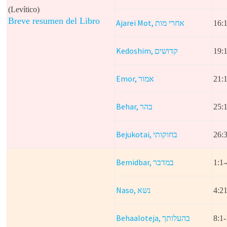
(Levítico)
Breve resumen del Libro
Ajarei Mot,
אחרי מות
16:
Kedoshim,
קדושים
19:
Emor,
אמור
21:
Behar,
בהר
25:1
Bejukotai,
בחוקותי
26:
Bemidbar,
במדבר
1:1-
Naso,
נשא
4:21
Behaaloteja,
בהעלותך
8:1-