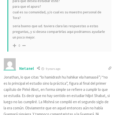
para que desea estudiar este?
para que el apuro?
cual es su comunidad, y/o cual es su maestro personal de
Tora?
seria bueno que ud. tuviera clara las respuestas a estas
preguntas, y si desea compartirlas aqui podriamos ayudarle
un poco mejor.
0
Netanel
9 years ago
Jonathan, lo que citas “lo hamidrash hu hahikar ela hamaasé”/ “no
es lo principal el estudio sino la práctica”, figura al final del primer
capítulo de Pirké Abot, en forma simple se refiere a cumplir lo que
se estudia. Es decir que no hay sentido en estudiar hiljot Shabat, si
luego no las cumpliré. La Mishná se compiló en el segundo siglo de
la era común. Obviamente que en aquel entonces aún no había
Guemará siquiera. Y tampoco comentaristas a la Guemará. Ni