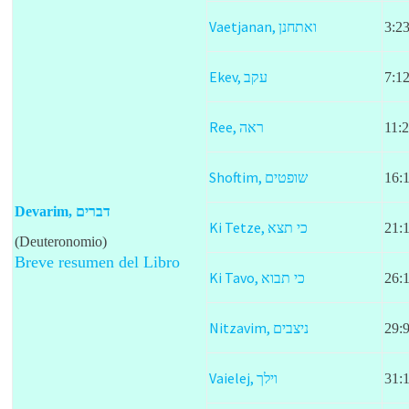
Vaetjanan,
ואתחנן
3:23
Ekev,
עקב
7:12
Ree,
ראה
11:
Shoftim,
שופטים
16:
Devarim, דברים
Ki Tetze,
כי תצא
21:
(Deuteronomio)
Breve resumen del Libro
Ki Tavo,
כי תבוא
26:1
Nitzavim,
ניצבים
29:
Vaielej,
וילך
31: