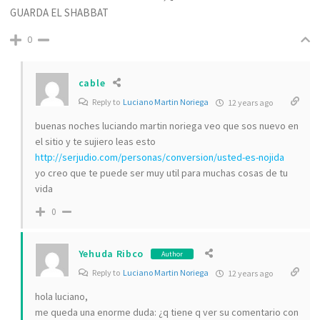
GUARDA EL SHABBAT
0
cable
Reply to
Luciano Martin Noriega
12 years ago
buenas noches luciando martin noriega veo que sos nuevo en
el sitio y te sujiero leas esto
http://serjudio.com/personas/conversion/usted-es-nojida
yo creo que te puede ser muy util para muchas cosas de tu
vida
0
Yehuda Ribco
Author
Reply to
Luciano Martin Noriega
12 years ago
hola luciano,
me queda una enorme duda: ¿q tiene q ver su comentario con