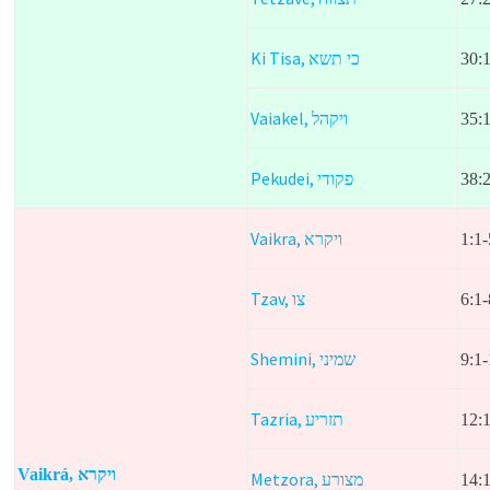
Ki Tisa,
כי תשא
30:
Vaiakel,
ויקהל
35:
Pekudei,
פקודי
38:
Vaikra,
ויקרא
1:1-
Tzav,
צו
6:1-
Shemini,
שמיני
9:1-
Tazria,
תזריע
12:
Vaikrá, ויקרא
Metzora,
מצורע
14: