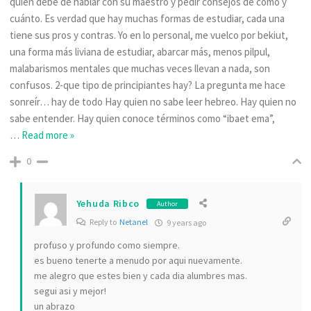
quien debe de hablar con su maestro y pedir consejos de cómo y
cuánto. Es verdad que hay muchas formas de estudiar, cada una
tiene sus pros y contras. Yo en lo personal, me vuelco por bekiut,
una forma más liviana de estudiar, abarcar más, menos pilpul,
malabarismos mentales que muchas veces llevan a nada, son
confusos. 2-que tipo de principiantes hay? La pregunta me hace
sonreír… hay de todo Hay quien no sabe leer hebreo. Hay quien no
sabe entender. Hay quien conoce términos como “ibaet ema”,
…
Read more »
0
Yehuda Ribco
Author
Reply to
Netanel
9 years ago
profuso y profundo como siempre.
es bueno tenerte a menudo por aqui nuevamente.
me alegro que estes bien y cada dia alumbres mas.
segui asi y mejor!
un abrazo