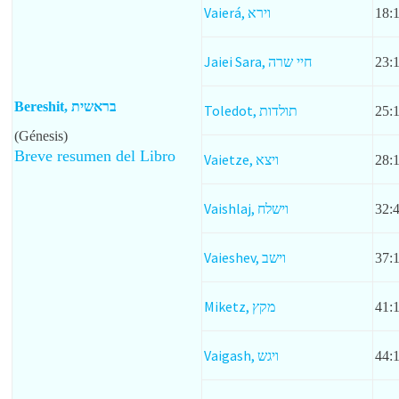
Vaierá,
וירא
18:
Jaiei Sara,
חיי שרה
23:
Bereshit, בראשית
Toledot,
תולדות
25:
(Génesis)
Breve resumen del Libro
Vaietze,
ויצא
28:
Vaishlaj,
וישלח
32:
Vaieshev,
וישב
37:
Miketz,
מקץ
41:
Vaigash,
ויגש
44: