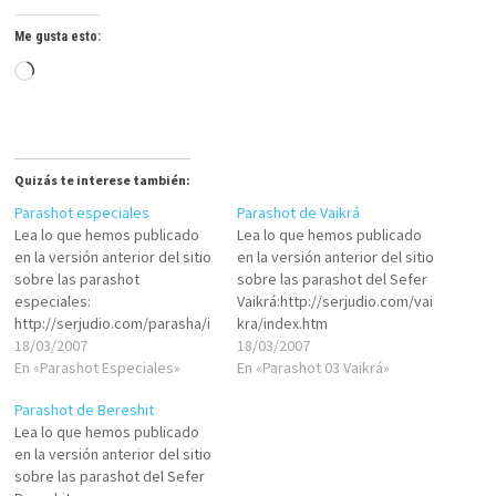
Me gusta esto:
Cargando...
Quizás te interese también:
Parashot especiales
Parashot de Vaikrá
Lea lo que hemos publicado
Lea lo que hemos publicado
en la versión anterior del sitio
en la versión anterior del sitio
sobre las parashot
sobre las parashot del Sefer
especiales:
Vaikrá:http://serjudio.com/vai
http://serjudio.com/parasha/i
kra/index.htm
ndex.htm
18/03/2007
18/03/2007
En «Parashot Especiales»
En «Parashot 03 Vaikrá»
Parashot de Bereshit
Lea lo que hemos publicado
en la versión anterior del sitio
sobre las parashot del Sefer