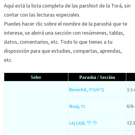
Aquí está la lista completa de las parshiot de la Torá, sin
contar con las lecturas especiales.
Puedes hacer clic sobre el nombre de la parashá que te
interese, se abrirá una sección con resúmenes, tablas,
datos, comentarios, etc. Todo lo que tienes a tu
disposición para que estudies, compartas, aprendas,
etc.
Sefer
Parashá / Sección
Bereshit,
בראשית
1:1-
Noaj,
נח
6:9-
Lej Lejá,
לך לך
12: