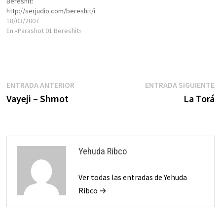
Bereshit:
http://serjudio.com/bereshit/i
ndex.htm
18/03/2007
En «Parashot 01 Bereshit»
Navegación
Entrada
E
ENTRADA ANTERIOR
ENTRADA SIGUIENTE
anterior:
s
Vayeji – Shmot
La Torá
de
entradas
Yehuda Ribco
Ver todas las entradas de Yehuda
Ribco →