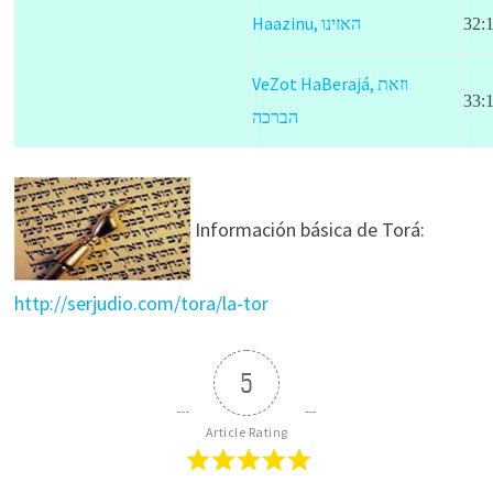
Haazinu,
האזינו
32:
VeZot HaBerajá,
וזאת
33:
הברכה
Información básica de Torá:
http://serjudio.com/tora/la-tor
5
Article Rating