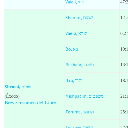
Vaieji,
ויחי
47:
Shemot,
שמות
1:1-
Vaera,
וארא
6:2-
Bo,
בא
10:
Beshalaj,
בשלח
13:
Itro,
יתרו
18:
Shemot, שמות
Mishpatim,
(Éxodo)
משפטים
21:
Breve resumen del Libro
Teruma,
תרומה
25:
Tetzave,
תצווה
27: