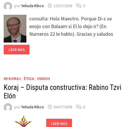
por
Yehuda Ribco
10/07/2008
0
consulta: Hola Maestro. Porque Di-s se
enojo con Balaam si El lo dejo ir? (En
Numeros 22 le hablo). Gracias y saludos
LEER MÁS
05 KORAJ
/
ÉTICA
/
VIDEOS
Koraj – Disputa constructiva: Rabino Tzvi
Elón
por
Yehuda Ribco
04/07/2008
0
LEER MÁS