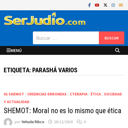
Saltar
al
contenido
Buscar:
MENÚ
ETIQUETA:
PARASHÁ VARIOS
01 SHEMOT
/
CREENCIAS ERRONEAS
/
CTERAPIA
/
ÉTICA
/
SOCIEDAD
Y ACTUALIDAD
SHEMOT: Moral no es lo mismo que ética
por
Yehuda Ribco
28/12/2018
0