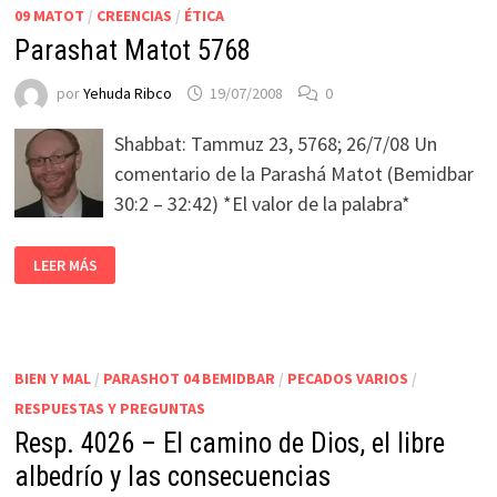
09 MATOT
/
CREENCIAS
/
ÉTICA
Parashat Matot 5768
por
Yehuda Ribco
19/07/2008
0
Shabbat: Tammuz 23, 5768; 26/7/08 Un
comentario de la Parashá Matot (Bemidbar
30:2 – 32:42) *El valor de la palabra*
LEER MÁS
BIEN Y MAL
/
PARASHOT 04 BEMIDBAR
/
PECADOS VARIOS
/
RESPUESTAS Y PREGUNTAS
Resp. 4026 – El camino de Dios, el libre
albedrío y las consecuencias