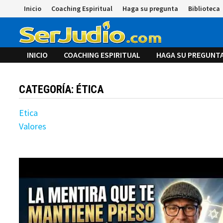
Saltar
Inicio
Coaching Espiritual
Haga su pregunta
Biblioteca
al
contenido
INICIO
COACHING ESPIRITUAL
HAGA SU PREGUNT
CATEGORÍA:
ÉTICA
Etica
Valores