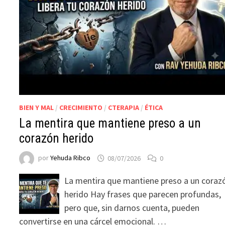
BIEN Y MAL
/
CRECIMIENTO
/
CTERAPIA
/
ÉTICA
La mentira que mantiene preso a un
corazón herido
por
Yehuda Ribco
08/07/2026
0
La mentira que mantiene preso a un coraz
herido Hay frases que parecen profundas,
pero que, sin darnos cuenta, pueden
convertirse en una cárcel emocional. …