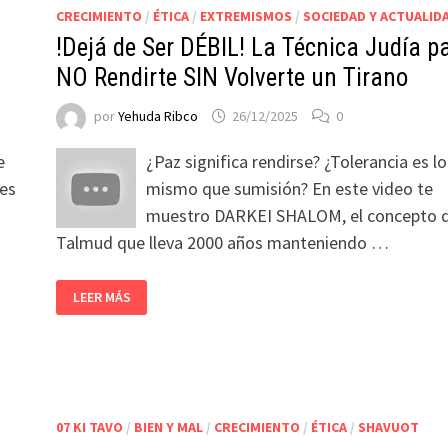
CRECIMIENTO
/
ÉTICA
/
EXTREMISMOS
/
SOCIEDAD Y ACTUALID
!Dejá de Ser DÉBIL! La Técnica Judía p
NO Rendirte SIN Volverte un Tirano
por
Yehuda Ribco
26/12/2025
0
e
¿Paz significa rendirse? ¿Tolerancia es lo
tes
mismo que sumisión? En este video te
muestro DARKEI SHALOM, el concepto d
Talmud que lleva 2000 años manteniendo …
LEER MÁS
07 KI TAVO
/
BIEN Y MAL
/
CRECIMIENTO
/
ÉTICA
/
SHAVUOT