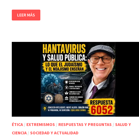
LEER MÁS
ÉTICA
/
EXTREMISMOS
/
RESPUESTAS Y PREGUNTAS
/
SALUD Y
CIENCIA
/
SOCIEDAD Y ACTUALIDAD