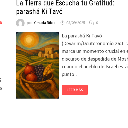
La Tierra que Escucha tu Gratitud:
parashá Ki Tavó
AD
por
Yehuda Ribco
08/09/2025
0
La parashá Ki Tavó
(Devarim/Deuteronomio 26:1–2
marca un momento crucial en e
discurso de despedida de Mos
cuando el pueblo de Israel está
punto …
á
e
LEER MÁS
s