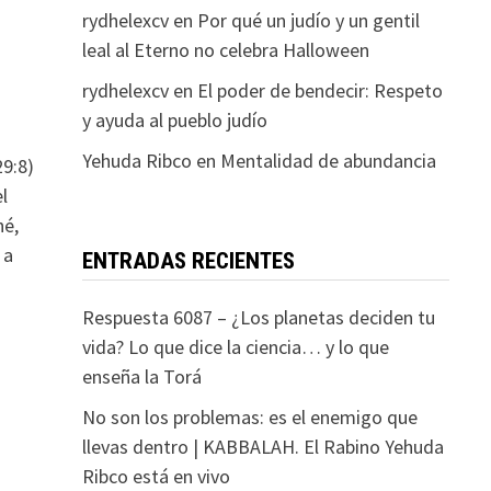
rydhelexcv
en
Por qué un judío y un gentil
leal al Eterno no celebra Halloween
rydhelexcv
en
El poder de bendecir: Respeto
y ayuda al pueblo judío
Yehuda Ribco
en
Mentalidad de abundancia
9:8)
l
hé,
 a
ENTRADAS RECIENTES
Respuesta 6087 – ¿Los planetas deciden tu
vida? Lo que dice la ciencia… y lo que
enseña la Torá
No son los problemas: es el enemigo que
llevas dentro | KABBALAH. El Rabino Yehuda
Ribco está en vivo