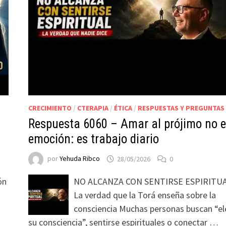
CRECIMIENTO
/
CTERAPIA
/
ÉTICA
/
RESPUESTAS Y PREGUNTAS
Respuesta 6060 – Amar al prójimo no 
emoción: es trabajo diario
por
Yehuda Ribco
28/05/2026
0
ón
NO ALCANZA CON SENTIRSE ESPIRITUA
La verdad que la Torá enseña sobre la
consciencia Muchas personas buscan “el
su consciencia”, sentirse espirituales o conectar …