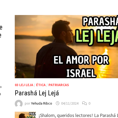
e
e
03 LEJ LEJA
/
ÉTICA
/
PATRIARCAS
»
Parashá Lej Lejá
o
por
Yehuda Ribco
04/11/2024
0
¡Shalom, queridos lectores! La Parashá 