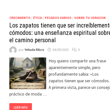
CRECIMIENTO
/
ÉTICA
/
PECADOS VARIOS
/
SOBRE TU CORAZON
Los zapatos tienen que ser increíblement
cómodos: una enseñanza espiritual sobr
el camino personal
por
Yehuda Ribco
04/09/2025
0
Hoy quiero compartir una frase
aparentemente simple, pero
profundamente sabia: «Los
zapatos tienen que ser cómodos.
A primera vista, parece un consej
práctico de moda …
LEER MÁS