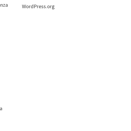
enza
WordPress.org
la