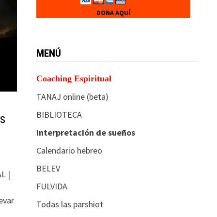
DONA AQUÍ
MENÚ
Coaching Espiritual
TANAJ online (beta)
BIBLIOTECA
es
Interpretación de sueños
Calendario hebreo
BELEV
L |
FULVIDA
evar
Todas las parshiot