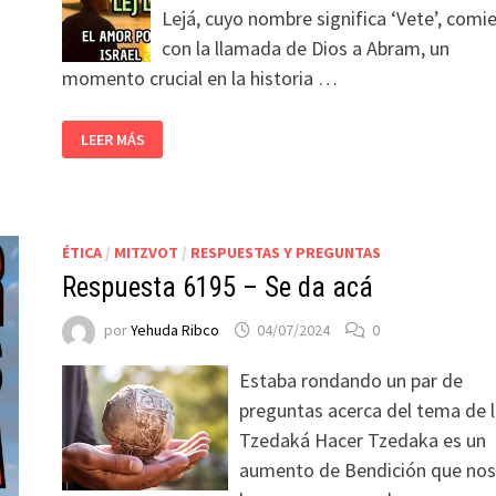
Lejá, cuyo nombre significa ‘Vete’, comi
con la llamada de Dios a Abram, un
momento crucial en la historia …
LEER MÁS
ÉTICA
/
MITZVOT
/
RESPUESTAS Y PREGUNTAS
Respuesta 6195 – Se da acá
por
Yehuda Ribco
04/07/2024
0
Estaba rondando un par de
preguntas acerca del tema de 
Tzedaká Hacer Tzedaka es un
aumento de Bendición que nos