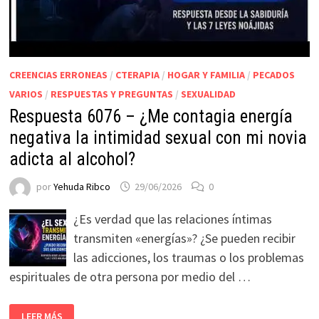
CREENCIAS ERRONEAS
/
CTERAPIA
/
HOGAR Y FAMILIA
/
PECADOS
VARIOS
/
RESPUESTAS Y PREGUNTAS
/
SEXUALIDAD
Respuesta 6076 – ¿Me contagia energía
negativa la intimidad sexual con mi novia
adicta al alcohol?
por
Yehuda Ribco
29/06/2026
0
¿Es verdad que las relaciones íntimas
transmiten «energías»? ¿Se pueden recibir
las adicciones, los traumas o los problemas
espirituales de otra persona por medio del …
LEER MÁS