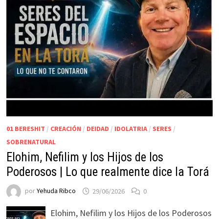
01 BERESHIT
/
CREACIÓN
/
DEIDAD
/
IDOLATRIA
/
SERES
/
SOBRENATURAL
Elohim, Nefilim y los Hijos de los
Poderosos | Lo que realmente dice la Torá
por
Yehuda Ribco
29/06/2026
0
Elohim, Nefilim y los Hijos de los Poderosos