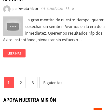
por
Yehuda Ribco
21/06/2026
0
La gran mentira de nuestro tiempo: querer
cosechar sin sembrar Vivimos en la era de la
inmediatez. Queremos resultados rápidos,
éxito instantáneo, bienestar sin esfuerzo …
LEER MÁS
Paginación
1
2
3
Siguientes
de
entradas
APOYA NUESTRA MISIÓN