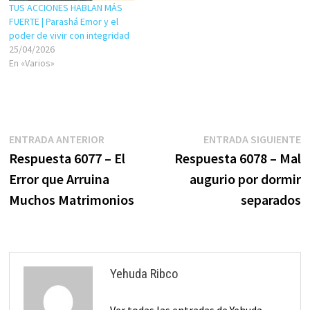
TUS ACCIONES HABLAN MÁS
FUERTE | Parashá Emor y el
poder de vivir con integridad
25/04/2026
En «Varios»
Navegación
Entrada
E
ENTRADA ANTERIOR
ENTRADA SIGUIENTE
anterior:
s
Respuesta 6077 – El
Respuesta 6078 – Mal
de
Error que Arruina
augurio por dormir
entradas
Muchos Matrimonios
separados
Yehuda Ribco
Ver todas las entradas de Yehuda