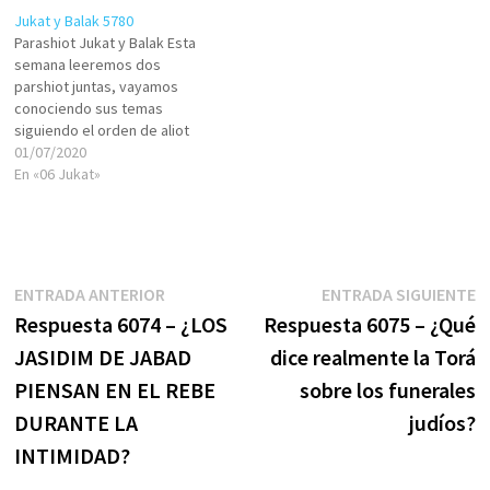
Jukat y Balak 5780
Parashiot Jukat y Balak Esta
semana leeremos dos
parshiot juntas, vayamos
conociendo sus temas
siguiendo el orden de aliot
laTorá. Pero antes, recuerdo a
01/07/2020
los queridos lectores de este
En «06 Jukat»
estudio que pueden hacer
llegar su noble aporte para
ser socios de esta tarea
sagrada:
https://serjudio.com/apoyo Y
Navegación
Entrada
E
ENTRADA ANTERIOR
ENTRADA SIGUIENTE
visítanos en nuestro canal…
anterior:
s
Respuesta 6074 – ¿LOS
Respuesta 6075 – ¿Qué
de
JASIDIM DE JABAD
dice realmente la Torá
entradas
PIENSAN EN EL REBE
sobre los funerales
DURANTE LA
judíos?
INTIMIDAD?