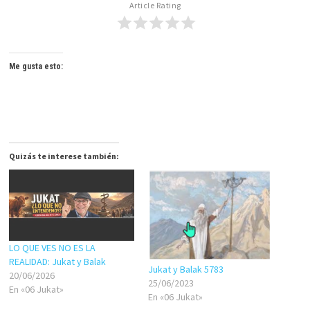
Article Rating
Me gusta esto:
Quizás te interese también:
LO QUE VES NO ES LA
REALIDAD: Jukat y Balak
Jukat y Balak 5783
20/06/2026
25/06/2023
En «06 Jukat»
En «06 Jukat»