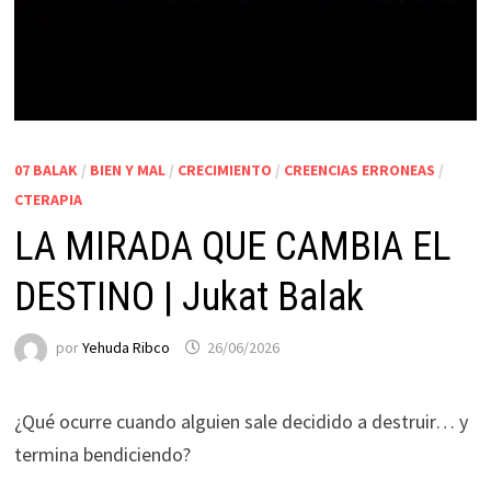
07 BALAK
/
BIEN Y MAL
/
CRECIMIENTO
/
CREENCIAS ERRONEAS
/
CTERAPIA
LA MIRADA QUE CAMBIA EL
DESTINO | Jukat Balak
por
Yehuda Ribco
26/06/2026
¿Qué ocurre cuando alguien sale decidido a destruir… y
termina bendiciendo?