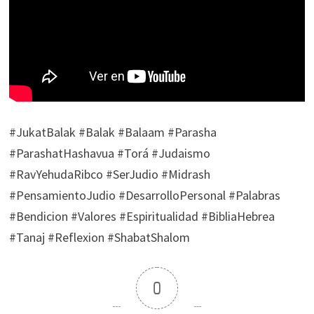
#JukatBalak #Balak #Balaam #Parasha
#ParashatHashavua #Torá #Judaismo
#RavYehudaRibco #SerJudio #Midrash
#PensamientoJudio #DesarrolloPersonal #Palabras
#Bendicion #Valores #Espiritualidad #BibliaHebrea
#Tanaj #Reflexion #ShabatShalom
0