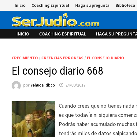
Saltar
Inicio
Coaching Espiritual
Haga su pregunta
Biblioteca
al
contenido
INICIO
COACHING ESPIRITUAL
HAGA SU PREGUNT
CRECIMIENTO
/
CREENCIAS ERRONEAS
/
EL CONSEJO DIARIO
El consejo diario 668
por
Yehuda Ribco
24/09/2017
Cuando crees que no tienes nada 
es que todavía ni siquiera comenz
Podrás haber acumulado muchas 
tendrás miles de datos salpicand