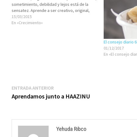
sometimiento, debilidad y lejos está de la
sensatez. Aprende a ser creativo, original,
alegre, optimista real, para que de esa forma
15/03/2015
tengas a tu alcance la dignidad del poderoso.
En «Crecimiento»
El consejo diario 
01/12/2017
En «El consejo dia
Navegación
Entrada
ENTRADA ANTERIOR
anterior:
Aprendamos junto a HAAZINU
de
entradas
Yehuda Ribco