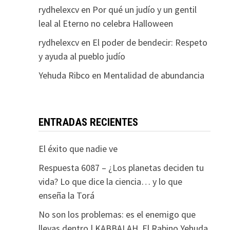
rydhelexcv
en
Por qué un judío y un gentil
leal al Eterno no celebra Halloween
rydhelexcv
en
El poder de bendecir: Respeto
y ayuda al pueblo judío
Yehuda Ribco
en
Mentalidad de abundancia
ENTRADAS RECIENTES
El éxito que nadie ve
Respuesta 6087 – ¿Los planetas deciden tu
vida? Lo que dice la ciencia… y lo que
enseña la Torá
No son los problemas: es el enemigo que
llevas dentro | KABBALAH. El Rabino Yehuda