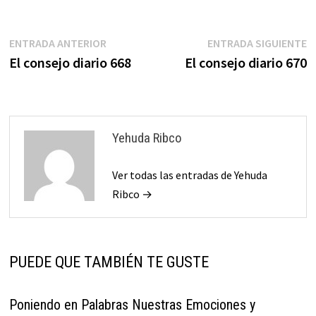
Navegación
Entrada
E
ENTRADA ANTERIOR
ENTRADA SIGUIENTE
anterior:
s
El consejo diario 668
El consejo diario 670
de
entradas
Yehuda Ribco
Ver todas las entradas de Yehuda
Ribco →
PUEDE QUE TAMBIÉN TE GUSTE
Poniendo en Palabras Nuestras Emociones y