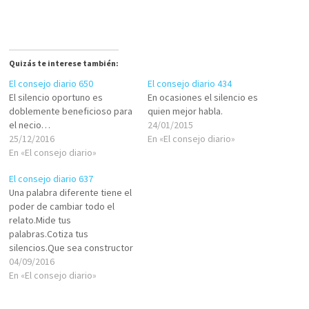
Quizás te interese también:
El consejo diario 650
El consejo diario 434
El silencio oportuno es
En ocasiones el silencio es
doblemente beneficioso para
quien mejor habla.
el necio…
24/01/2015
25/12/2016
En «El consejo diario»
En «El consejo diario»
El consejo diario 637
Una palabra diferente tiene el
poder de cambiar todo el
relato.Mide tus
palabras.Cotiza tus
silencios.Que sea constructor
de SHALOM, depende de ti.
04/09/2016
En «El consejo diario»