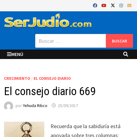
Saltar
al
contenido
Buscar:
MENÚ
CRECIMIENTO
/
EL CONSEJO DIARIO
El consejo diario 669
por
Yehuda Ribco
25/09/2017
Recuerda que la sabiduría está
apoyada sobre tres columnas: