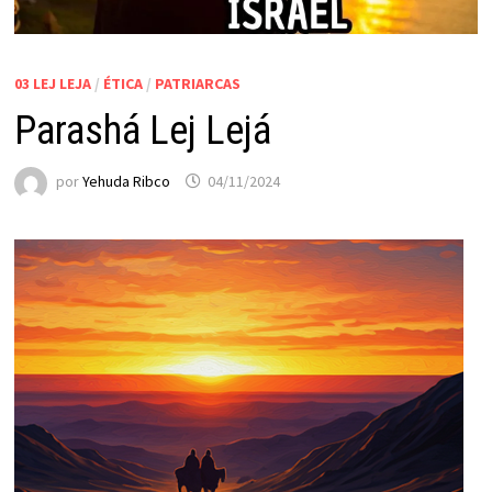
03 LEJ LEJA
/
ÉTICA
/
PATRIARCAS
Parashá Lej Lejá
por
Yehuda Ribco
04/11/2024