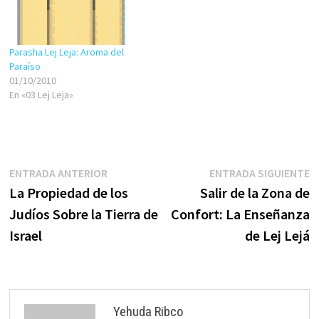
aquel que podemos llamar
fundador de…
Parasha Lej Leja: Aroma del
Paraíso
01/10/2010
En «03 Lej Leja»
Navegación
Entrada
E
ENTRADA ANTERIOR
ENTRADA SIGUIENTE
anterior:
s
La Propiedad de los
Salir de la Zona de
de
Judíos Sobre la Tierra de
Confort: La Enseñanza
entradas
Israel
de Lej Lejá
Yehuda Ribco