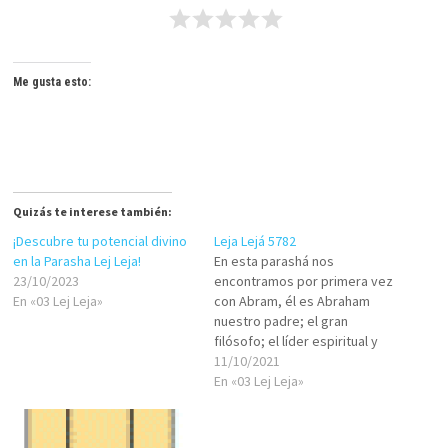
Me gusta esto:
Quizás te interese también:
¡Descubre tu potencial divino
Leja Lejá 5782
en la Parasha Lej Leja!
En esta parashá nos
23/10/2023
encontramos por primera vez
En «03 Lej Leja»
con Abram, él es Abraham
nuestro padre; el gran
filósofo; el líder espiritual y
social; el que se posicionaba
11/10/2021
frente a las ideologías con su
En «03 Lej Leja»
presencia destacada: el que
sabía desprenderse de
personas, lugares y cosas;