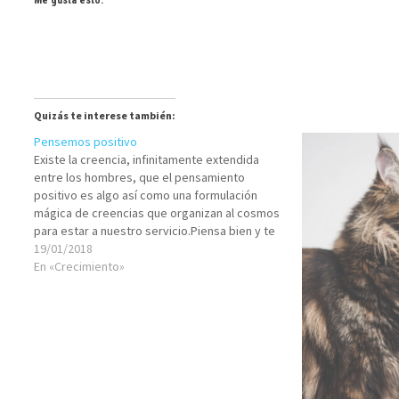
Me gusta esto:
Quizás te interese también:
Pensemos positivo
Existe la creencia, infinitamente extendida
entre los hombres, que el pensamiento
positivo es algo así como una formulación
mágica de creencias que organizan al cosmos
para estar a nuestro servicio.Piensa bien y te
irá bien, porque el señor Coelho que está en
19/01/2018
los cielos te lo dice, y el señor…
En «Crecimiento»