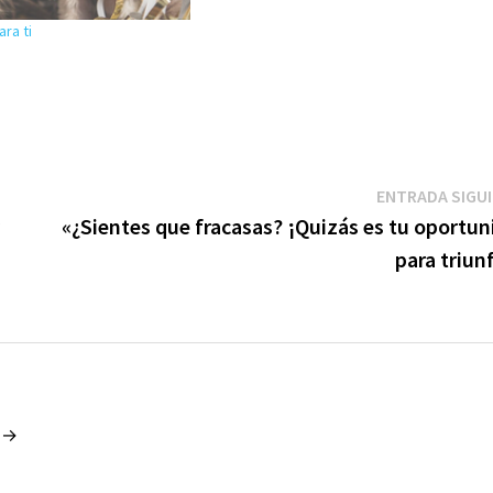
ara ti
ENTRADA SIGU
r
«¿Sientes que fracasas? ¡Quizás es tu oportun
para triun
o →