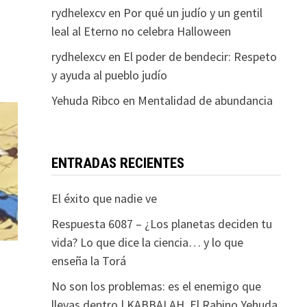
rydhelexcv
en
Por qué un judío y un gentil
leal al Eterno no celebra Halloween
rydhelexcv
en
El poder de bendecir: Respeto
y ayuda al pueblo judío
Yehuda Ribco
en
Mentalidad de abundancia
ENTRADAS RECIENTES
El éxito que nadie ve
Respuesta 6087 – ¿Los planetas deciden tu
vida? Lo que dice la ciencia… y lo que
enseña la Torá
No son los problemas: es el enemigo que
llevas dentro | KABBALAH. El Rabino Yehuda