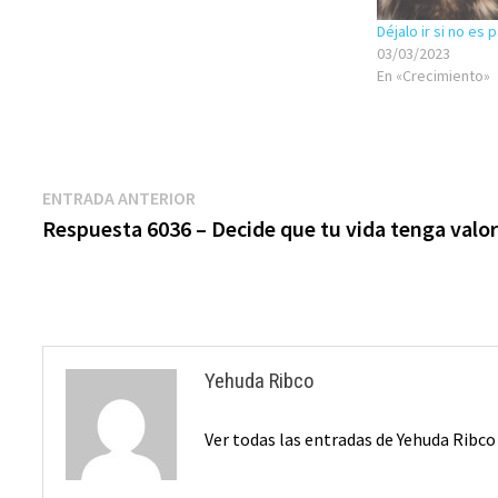
Déjalo ir si no es p
03/03/2023
En «Crecimiento»
Navegación
Entrada
ENTRADA ANTERIOR
anterior:
Respuesta 6036 – Decide que tu vida tenga valo
de
entradas
Yehuda Ribco
Ver todas las entradas de Yehuda Ribc