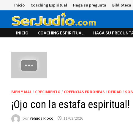
Saltar
Inicio
Coaching Espiritual
Haga su pregunta
Biblioteca
al
contenido
INICIO
COACHING ESPIRITUAL
HAGA SU PREGUNT
BIEN Y MAL
/
CRECIMIENTO
/
CREENCIAS ERRONEAS
/
DEIDAD
/
SOB
¡Ojo con la estafa espiritual!
por
Yehuda Ribco
11/03/2026