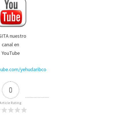
SITA nuestro
canal en
YouTube
utube.com/yehudaribco
0
Article Rating