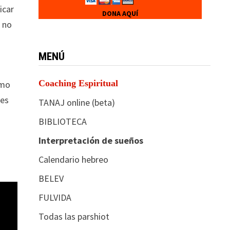
icar
DONA AQUÍ
, no
MENÚ
Coaching Espiritual
smo
les
TANAJ online (beta)
BIBLIOTECA
Interpretación de sueños
u
Calendario hebreo
BELEV
FULVIDA
Todas las parshiot