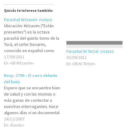
Quizás te interese también:
Parashat Nitzavim: vistazo
Ubicación: Nitzavim ("Están
presentes") es la octava
parashá del quinto tomo de la
Torá, el sefer Devarim,
conocido en español como
Parashat Ki Tetzé: vistazo
"Deuteronomio". Temáticas:
17/09/2011
03/09/2011
Podemos señalar las
En «08 Nitzavim»
En «06 Ki Tetze»
siguientes temáticas en
Resp. 3799 – El carro delante
nuestra parashá: Alianza con
del buey
el Eterno El día de su muerte,
Espero que se encuentre bien
Moshé congregó a todos los
de salud y con las mismas o
miembros del pueblo de
más ganas de contestar a
Israel…
nuestras interrogantes. Hace
algunos días vi un documental
llamado Zeitgeist en internet,
24/12/2007
en donde acusa al judaísmo
En «Éxodo»
de: 1. Plagiar los 10
mandamientos del libro de los