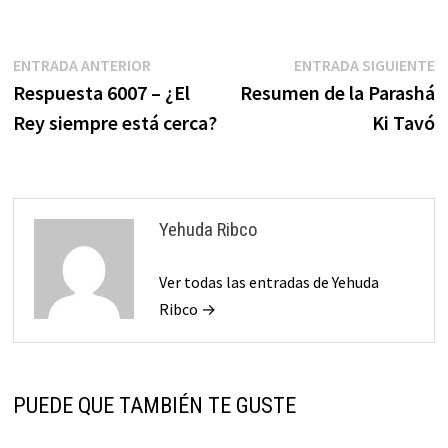
muertos de los egipcios 2.
que…
Navegación
Entrada
E
ENTRADA ANTERIOR
ENTRADA SIGUIENTE
anterior:
s
Respuesta 6007 – ¿El
Resumen de la Parashá
de
Rey siempre está cerca?
Ki Tavó
entradas
Yehuda Ribco
Ver todas las entradas de Yehuda
Ribco →
PUEDE QUE TAMBIÉN TE GUSTE