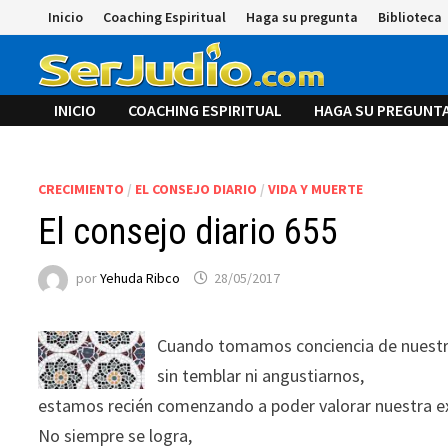
Saltar
Inicio
Coaching Espiritual
Haga su pregunta
Biblioteca
al
contenido
INICIO
COACHING ESPIRITUAL
HAGA SU PREGUNT
CRECIMIENTO
/
EL CONSEJO DIARIO
/
VIDA Y MUERTE
El consejo diario 655
por
Yehuda Ribco
28/05/2017
Cuando tomamos conciencia de nuestr
sin temblar ni angustiarnos,
estamos recién comenzando a poder valorar nuestra exi
No siempre se logra,