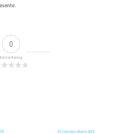
resente.
0
Article Rating
478
El consejo diario 654