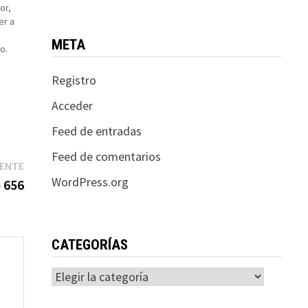
or,
er a
META
o.
Registro
Acceder
Feed de entradas
Feed de comentarios
Entrada
IENTE
WordPress.org
siguiente:
o 656
CATEGORÍAS
Categorías