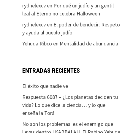
rydhelexcv
en
Por qué un judío y un gentil
leal al Eterno no celebra Halloween
rydhelexcv
en
El poder de bendecir: Respeto
y ayuda al pueblo judío
Yehuda Ribco
en
Mentalidad de abundancia
ENTRADAS RECIENTES
El éxito que nadie ve
Respuesta 6087 – ¿Los planetas deciden tu
vida? Lo que dice la ciencia… y lo que
enseña la Torá
No son los problemas: es el enemigo que
llevas dentro | KABBALAH. El Rabino Yehuda