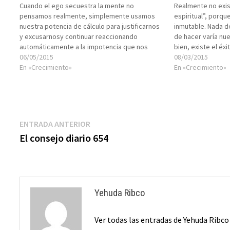
Cuando el ego secuestra la mente no
Realmente no exis
pensamos realmente, simplemente usamos
espiritual”, porqu
nuestra potencia de cálculo para justificarnos
inmutable. Nada 
y excusarnosy continuar reaccionando
de hacer varía nue
automáticamente a la impotencia que nos
bien, existe el éxi
absorbe.
06/05/2015
que es llevar una 
08/03/2015
En «Crecimiento»
NESHAMÁ.Cuando
En «Crecimiento»
Navegación
Entrada
ENTRADA ANTERIOR
anterior:
El consejo diario 654
de
entradas
Yehuda Ribco
Ver todas las entradas de Yehuda Ribc