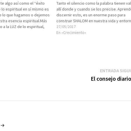
te algo así como el “éxito
Tanto el silencio como la palabra tienen val
e lo espiritual en sí mismo es
allí donde y cuando se los precise. Aprend
de lo que hagamos o dejemos
discernir esto, es un enorme paso para
stra esencia espiritual.Más
construir SHALOM en nuestra vida y entorn
to a la LUZ de lo espiritual,
27/05/2017
vida acorde a nuestra
En «Crecimiento»
 vivimos…
ENTRADA SIGU
El consejo diari
o →