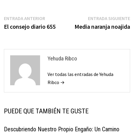
Navegación
Entrada
E
ENTRADA ANTERIOR
ENTRADA SIGUIENTE
anterior:
s
El consejo diario 655
Media naranja noajida
de
entradas
Yehuda Ribco
Ver todas las entradas de Yehuda
Ribco →
PUEDE QUE TAMBIÉN TE GUSTE
Descubriendo Nuestro Propio Engaño: Un Camino