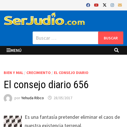
Saltar
al
contenido
Buscar:
MENÚ
BIEN Y MAL
/
CRECIMIENTO
/
EL CONSEJO DIARIO
El consejo diario 656
por
Yehuda Ribco
28/05/2017
Es una fantasía pretender eliminar el caos de
nuestra existencia terrenal.