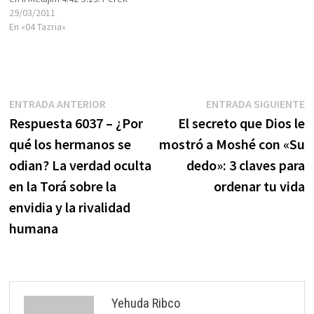
12: La Torá ordena que la
29/03/2011
mujer no tenga relaciones
En «04 Tazria»
sexuales con su marido por
determinado tiempo, y que
ofrezca un korban tras el…
Navegación
Entrada
E
ENTRADA ANTERIOR
ENTRADA SIGUIENTE
anterior:
s
Respuesta 6037 – ¿Por
El secreto que Dios le
de
qué los hermanos se
mostró a Moshé con «Su
entradas
odian? La verdad oculta
dedo»: 3 claves para
en la Torá sobre la
ordenar tu vida
envidia y la rivalidad
humana
Yehuda Ribco