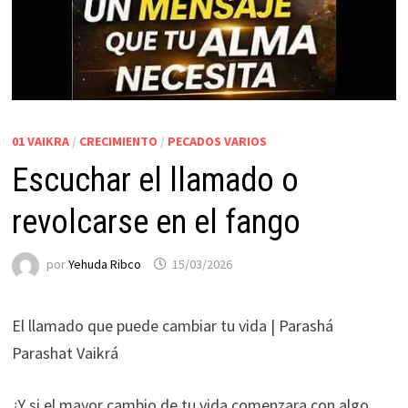
01 VAIKRA
/
CRECIMIENTO
/
PECADOS VARIOS
Escuchar el llamado o
revolcarse en el fango
por
Yehuda Ribco
15/03/2026
El llamado que puede cambiar tu vida | Parashá
Parashat Vaikrá
¿Y si el mayor cambio de tu vida comenzara con algo