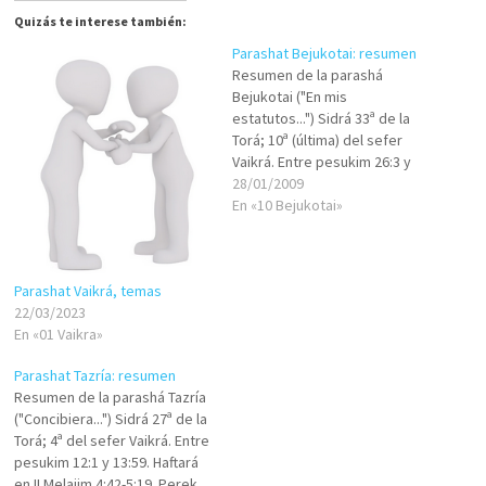
Quizás te interese también:
Parashat Bejukotai: resumen
Resumen de la parashá
Bejukotai ("En mis
estatutos...") Sidrá 33ª de la
Torá; 10ª (última) del sefer
Vaikrá. Entre pesukim 26:3 y
27:34. Haftará en Irmiá 16:19 –
28/01/2009
17:14. Perek 26: La Torá
En «10 Bejukotai»
promete bendiciones
múltiples para Israel siempre
y cuando estos cumplan con
Parashat Vaikrá, temas
las mitzvot. Pero, en caso
22/03/2023
contrario,…
En «01 Vaikra»
Parashat Tazría: resumen
Resumen de la parashá Tazría
("Concibiera...") Sidrá 27ª de la
Torá; 4ª del sefer Vaikrá. Entre
pesukim 12:1 y 13:59. Haftará
en II Melajim 4:42-5:19. Perek