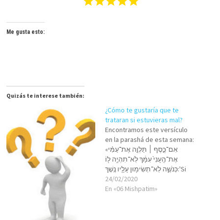
Me gusta esto:
Quizás te interese también:
¿Cómo te gustaría que te
trataran si estuvieras mal?
Encontramos este versículo
en la parashá de esta semana:
«אִם־כֶּ֣סֶף ׀ תַּלְוֶ֣ה אֶת־עַמִּ֗י
אֶת־הֶֽעָנִי֙ עִמָּ֔ךְ לֹֽא־תִהְיֶ֥ה ל֖וֹ
כְּנֹשֶׁ֑ה לֹֽא־תְשִׂימ֥וּן עָלָ֖יו נֶֽשֶׁךְ:'Si
das prestado dinero a algún
24/02/2020
pobre de Mi pueblo que está
En «06 Mishpatim»
contigo, no te portarás con él
como usurero, ni le
impondrás