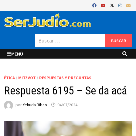
Saltar
al
contenido
Buscar:
MENÚ
ÉTICA
/
MITZVOT
/
RESPUESTAS Y PREGUNTAS
Respuesta 6195 – Se da acá
por
Yehuda Ribco
04/07/2024