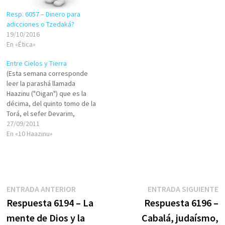
intereses.»(Shemot/Éxodo
Resp. 6057 – Dinero para
22:24) Notemos que la Torá
adicciones o Tzedaká?
en…
19/10/2016
En «Ética»
Entre Cielos y Tierra
(Esta semana corresponde
leer la parashá llamada
Haazinu ("Oigan") que es la
décima, del quinto tomo de la
Torá, el sefer Devarim,
conocido en español como
27/09/2011
"Deuteronomio"). Moshé, a
En «10 Haazinu»
modo de despedida de su
amado pueblo, entona un
cántico, mediante el cual
quiere dejar en claro ciertos
aspectos que son…
Navegación
Entrada
E
ENTRADA ANTERIOR
ENTRADA SIGUIENTE
anterior:
s
Respuesta 6194 – La
Respuesta 6196 –
de
mente de Dios y la
Cabalá, judaísmo,