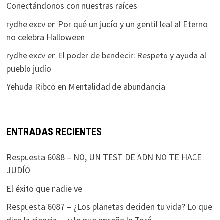
Conectándonos con nuestras raíces
rydhelexcv
en
Por qué un judío y un gentil leal al Eterno
no celebra Halloween
rydhelexcv
en
El poder de bendecir: Respeto y ayuda al
pueblo judío
Yehuda Ribco
en
Mentalidad de abundancia
ENTRADAS RECIENTES
Respuesta 6088 – NO, UN TEST DE ADN NO TE HACE
JUDÍO
El éxito que nadie ve
Respuesta 6087 – ¿Los planetas deciden tu vida? Lo que
dice la ciencia… y lo que enseña la Torá