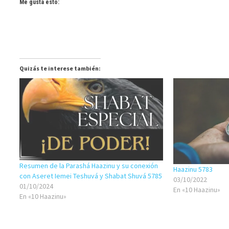
Me gusta esto:
Quizás te interese también:
Resumen de la Parashá Haazinu y su conexión
Haazinu 5783
con Aseret Iemei Teshuvá y Shabat Shuvá 5785
03/10/2022
01/10/2024
En «10 Haazinu»
En «10 Haazinu»