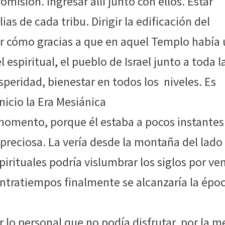
romisión. Ingresar allí junto con ellos. Estar
as de cada tribu. Dirigir la edificación del
ar cómo gracias a que en aquel Templo había
l espiritual, el pueblo de Israel junto a toda l
peridad, bienestar en todos los niveles. Es
inicio la Era Mesiánica
 momento, porque él estaba a pocos instantes
a preciosa. La vería desde la montaña del lado
irituales podría vislumbrar los siglos por ven
ntratiempos finalmente se alcanzaría la épo
 lo personal que no podía disfrutar, por la m