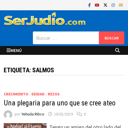
Saltar
al
contenido
Buscar:
MENÚ
ETIQUETA:
SALMOS
CRECIMIENTO
/
DEIDAD
/
REZOS
Una plegaria para uno que se cree ateo
por
Yehuda Ribco
10/01/2019
0
Tengo un amigo del otro lado del