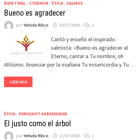
BIEN Y MAL
/
CTERAPIA
/
ÉTICA
/
SALMOS
Bueno es agradecer
por
Yehuda Ribco
30/07/2008
2
Cantó y enseñó el inspirado
salmista: «Bueno es agradecer al
Eterno, cantar a Tu nombre, oh
Altísimo. Anunciar por la mañana Tu misericordia y Tu …
LEER MÁS
ÉTICA
/
PARASHOT 04 BEMIDBAR
El justo como el árbol
por
Yehuda Ribco
22/07/2008
1