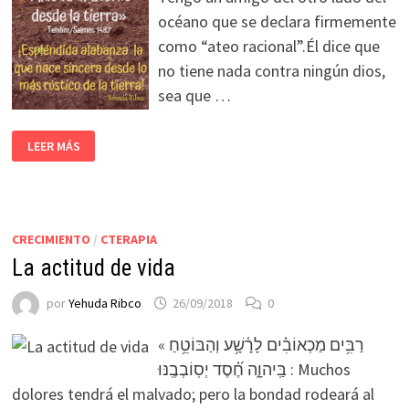
océano que se declara firmemente
como “ateo racional”.Él dice que
no tiene nada contra ningún dios,
sea que …
LEER MÁS
CRECIMIENTO
/
CTERAPIA
La actitud de vida
por
Yehuda Ribco
26/09/2018
0
« רַבִּ֥ים מַכְאוֹבִ֗ים לָרָ֫שָׁ֥ע וְהַבּוֹטֵ֥חַ
בַּֽיהוָ֑ה חֶ֝֗סֶד יְסֽוֹבְבֶֽנּוּ : Muchos
dolores tendrá el malvado; pero la bondad rodeará al