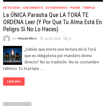
08 TETZAVE
/
CRECIMIENTO
/
EXTREMISMOS
/
PURIM
/
TEMPLO
La ÚNICA Parasha Que LA TORÁ TE
ORDENA Leer (Y Por Qué Tu Alma Está En
Peligro Si No Lo Haces)
por
Yehuda Ribco
21/02/2026
0
¿Sabías que existe una lectura de la Torá
que es obligatoria por mandato divino
directo? No es tradición. No es costumbre
rabínica. Es la propia …
LEER MÁS