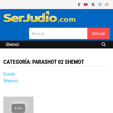
Saltar
al
contenido
Buscar:
MENÚ
CATEGORÍA:
PARASHOT 02 SHEMOT
Exodo
Shemot