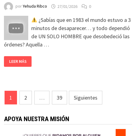
por
Yehuda Ribco
27/01/2026
0
¿Sabías que en 1983 el mundo estuvo a 3
minutos de desaparecer… y todo dependió
de UN SOLO HOMBRE que desobedeció las
órdenes? Aquella …
LEER MÁS
Paginación
1
2
…
39
Siguientes
de
entradas
APOYA NUESTRA MISIÓN