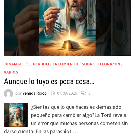
10 VAIAKEL
/
11 PEKUDEI
/
CRECIMIENTO
/
SOBRE TU CORAZON
/
VARIOS
Aunque lo tuyo es poca cosa…
por
Yehuda Ribco
07/03/2026
0
¿Sientes que lo que haces es demasiado
pequeño para cambiar algo?La Torá revela
un error que muchas personas cometen sin
darse cuenta. En las parashiot …