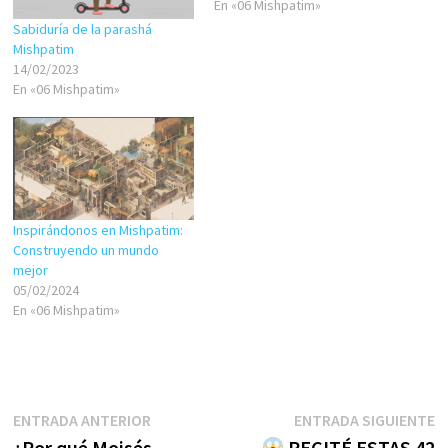
En «06 Mishpatim»
Sabiduría de la parashá
Mishpatim
14/02/2023
En «06 Mishpatim»
Inspirándonos en Mishpatim:
Construyendo un mundo
mejor
05/02/2024
En «06 Mishpatim»
Navegación
Entrada
E
ENTRADA ANTERIOR
ENTRADA SIGUIENTE
anterior:
s
¿Por qué Moisés
RECITÉ ESTAS 42