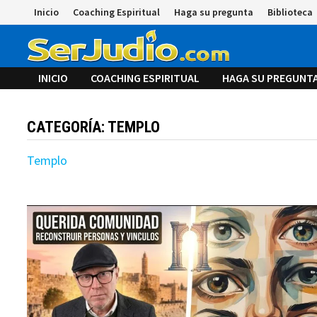
Saltar
Inicio
Coaching Espiritual
Haga su pregunta
Biblioteca
al
contenido
INICIO
COACHING ESPIRITUAL
HAGA SU PREGUNT
CATEGORÍA:
TEMPLO
Templo