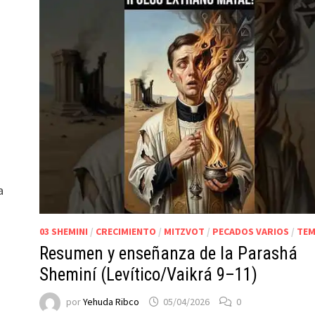
a
03 SHEMINI
/
CRECIMIENTO
/
MITZVOT
/
PECADOS VARIOS
/
TEM
Resumen y enseñanza de la Parashá
Sheminí (Levítico/Vaikrá 9–11)
por
Yehuda Ribco
05/04/2026
0