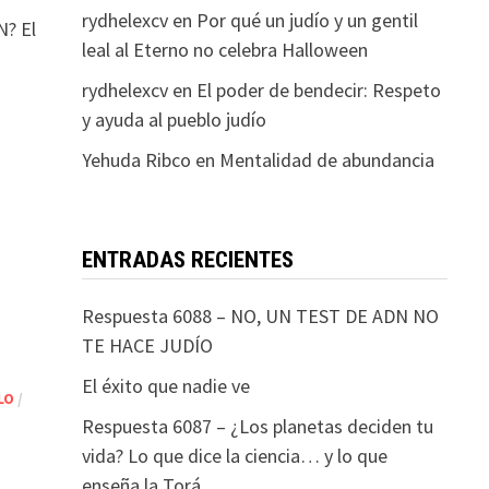
rydhelexcv
en
Por qué un judío y un gentil
? El
leal al Eterno no celebra Halloween
rydhelexcv
en
El poder de bendecir: Respeto
y ayuda al pueblo judío
Yehuda Ribco
en
Mentalidad de abundancia
ENTRADAS RECIENTES
Respuesta 6088 – NO, UN TEST DE ADN NO
TE HACE JUDÍO
El éxito que nadie ve
LO
/
Respuesta 6087 – ¿Los planetas deciden tu
vida? Lo que dice la ciencia… y lo que
enseña la Torá