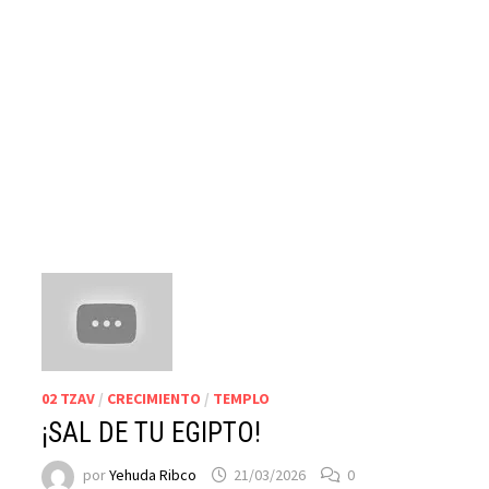
02 TZAV
/
CRECIMIENTO
/
TEMPLO
¡SAL DE TU EGIPTO!
por
Yehuda Ribco
21/03/2026
0