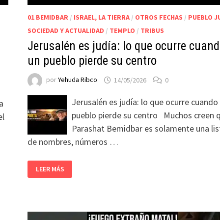
01 BEMIDBAR
/
ISRAEL, LA TIERRA
/
OTROS FECHAS
/
PUEBLO J
SOCIEDAD Y ACTUALIDAD
/
TEMPLO
/
TRIBUS
Jerusalén es judía: lo que ocurre cuan
un pueblo pierde su centro
por
Yehuda Ribco
14/05/2026
0
Jerusalén es judía: lo que ocurre cuando
la
pueblo pierde su centro Muchos creen 
el
Parashat Bemidbar es solamente una lis
de nombres, números …
LEER MÁS