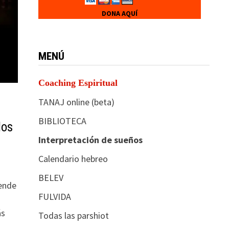
DONA AQUÍ
MENÚ
Coaching Espiritual
TANAJ online (beta)
BIBLIOTECA
dos
Interpretación de sueños
Calendario hebreo
BELEV
ende
FULVIDA
ás
Todas las parshiot