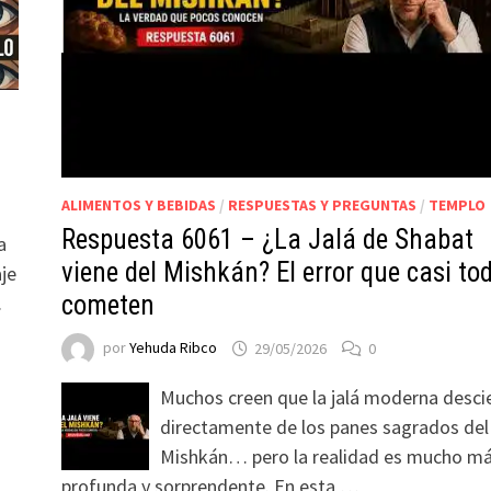
ALIMENTOS Y BEBIDAS
/
RESPUESTAS Y PREGUNTAS
/
TEMPLO
Respuesta 6061 – ¿La Jalá de Shabat
a
viene del Mishkán? El error que casi to
aje
cometen
.
por
Yehuda Ribco
29/05/2026
0
Muchos creen que la jalá moderna desci
directamente de los panes sagrados del
Mishkán… pero la realidad es mucho m
profunda y sorprendente. En esta …