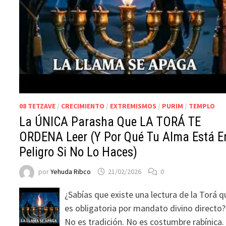
08 TETZAVE
/
CRECIMIENTO
/
EXTREMISMOS
/
PURIM
/
TEMPLO
La ÚNICA Parasha Que LA TORÁ TE
ORDENA Leer (Y Por Qué Tu Alma Está E
Peligro Si No Lo Haces)
por
Yehuda Ribco
21/02/2026
0
¿Sabías que existe una lectura de la Torá q
es obligatoria por mandato divino directo?
No es tradición. No es costumbre rabínica.