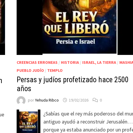
CREENCIAS ERRONEAS
/
HISTORIA
/
ISRAEL, LA TIERRA
/
MASHI
PUEBLO JUDÍO
/
TEMPLO
Persas y judíos profetizado hace 2500
n
años
por
Yehuda Ribco
19/02/2026
0
¿Sabías que el rey más poderoso del m
ue
antiguo ayudó a reconstruir Jerusalén…
porque ya estaba anunciado por un prof