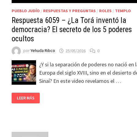
PUEBLO JUDÍO
/
RESPUESTAS Y PREGUNTAS
/
ROLES
/
TEMPLO
Respuesta 6059 – ¿La Torá inventó la
democracia? El secreto de los 5 poderes
ocultos
por
Yehuda Ribco
25/05/2026
0
¿Y si la separación de poderes no nació en 
Europa del siglo XVIII, sino en el desierto d
Sinaí? En este video revelamos el …
LEER MÁS