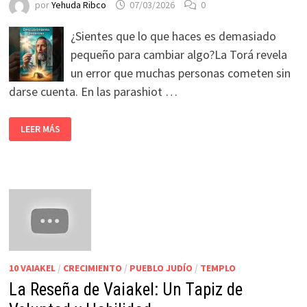
por
Yehuda Ribco
07/03/2026
0
¿Sientes que lo que haces es demasiado
pequeño para cambiar algo?La Torá revela
un error que muchas personas cometen sin
darse cuenta. En las parashiot …
LEER MÁS
10 VAIAKEL
/
CRECIMIENTO
/
PUEBLO JUDÍO
/
TEMPLO
La Reseña de Vaiakel: Un Tapiz de