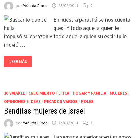
por
Yehuda Ribco
25/02/2011
0
En nuestra parashá se nos cuenta
que: "Y todo aquel a quien le
impulsó su corazón y todo aquel a quien su espíritu le
movió …
LEER MÁS
10 VAIAKEL
/
CRECIMIENTO
/
ÉTICA
/
HOGAR Y FAMILIA
/
MUJERES
/
OPINIONES E IDEAS
/
PECADOS VARIOS
/
ROLES
Benditas mujeres de Israel
por
Yehuda Ribco
24/02/2011
2
La semana anterior atestiguamos