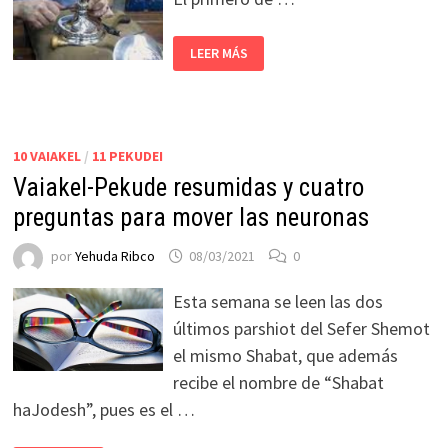
LEER MÁS
10 VAIAKEL
/
11 PEKUDEI
Vaiakel-Pekude resumidas y cuatro
preguntas para mover las neuronas
por
Yehuda Ribco
08/03/2021
0
Esta semana se leen las dos
últimos parshiot del Sefer Shemot
el mismo Shabat, que además
recibe el nombre de “Shabat
haJodesh”, pues es el …