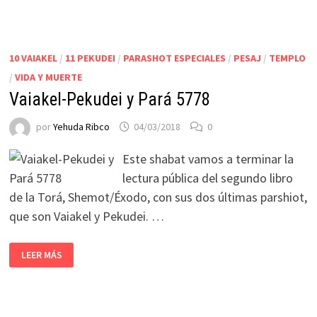
10 VAIAKEL
/
11 PEKUDEI
/
PARASHOT ESPECIALES
/
PESAJ
/
TEMPLO
/
VIDA Y MUERTE
Vaiakel-Pekudei y Pará 5778
por
Yehuda Ribco
04/03/2018
0
Este shabat vamos a terminar la
lectura pública del segundo libro
de la Torá, Shemot/Éxodo, con sus dos últimas parshiot,
que son Vaiakel y Pekudei. …
LEER MÁS