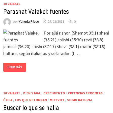
10 VAIAKEL
Parashat Vaiakel: fuentes
por
Yehuda Ribco
27/02/2011
0
Por aliá rishon (Shemot 35:1) sheni
(35:21) shlishi (35:30) revii (36:8)
jamishi (36:20) shishi (37:17) shevii (38:1) maftir (38:18)
haftara, según italianos y sefaradim (I …
LEER MÁS
10 VAIAKEL
/
BIEN Y MAL
/
CRECIMIENTO
/
CREENCIAS ERRONEAS
/
ÉTICA
/
LOS QUE RETORNAN
/
MITZVOT
/
SOBRENATURAL
Buscar lo que se halla