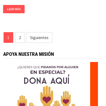
LEER MÁS
Paginación
1
2
Siguientes
de
entradas
APOYA NUESTRA MISIÓN