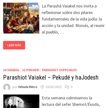
La Parashá Vaiakel nos invita a
reflexionar sobre dos pilares
fundamentales de la vida judía: la
acción y la unidad. Moisés, al reunir
al pueblo, …
LEER MÁS
10 VAIAKEL
/
11 PEKUDEI
/
PARASHOT ESPECIALES
Parashiot Vaiakel – Pekudé y haJodesh
por
Yehuda Ribco
16/03/2023
0
Esta semana culminamos la
lectura del sefer Shemot/Éxodo,