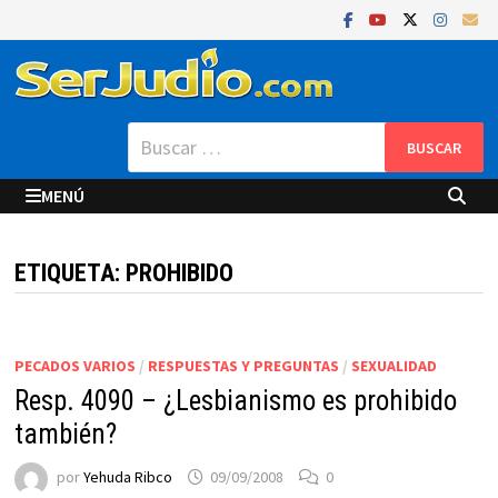
Saltar
al
contenido
Buscar:
MENÚ
ETIQUETA:
PROHIBIDO
PECADOS VARIOS
/
RESPUESTAS Y PREGUNTAS
/
SEXUALIDAD
Resp. 4090 – ¿Lesbianismo es prohibido
también?
por
Yehuda Ribco
09/09/2008
0