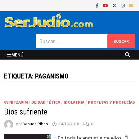
Saltar
al
contenido
Buscar:
MENÚ
ETIQUETA:
PAGANISMO
08 NITZAVIM
/
DEIDAD
/
ÉTICA
/
IDOLATRIA
/
PROFETAS Y PROFECÍAS
Dios sufriente
por
Yehuda Ribco
14/10/2018
0
« En toda la angustia de ellos, Él