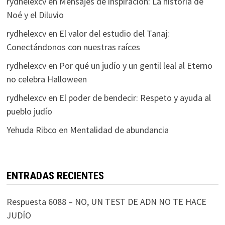
rydhelexcv
en
Mensajes de inspiración: La historia de
Noé y el Diluvio
rydhelexcv
en
El valor del estudio del Tanaj:
Conectándonos con nuestras raíces
rydhelexcv
en
Por qué un judío y un gentil leal al Eterno
no celebra Halloween
rydhelexcv
en
El poder de bendecir: Respeto y ayuda al
pueblo judío
Yehuda Ribco
en
Mentalidad de abundancia
ENTRADAS RECIENTES
Respuesta 6088 – NO, UN TEST DE ADN NO TE HACE
JUDÍO