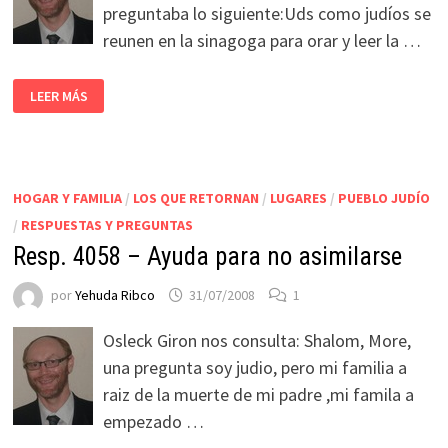
preguntaba lo siguiente:Uds como judíos se
reunen en la sinagoga para orar y leer la …
LEER MÁS
HOGAR Y FAMILIA
/
LOS QUE RETORNAN
/
LUGARES
/
PUEBLO JUDÍO
/
RESPUESTAS Y PREGUNTAS
Resp. 4058 – Ayuda para no asimilarse
por
Yehuda Ribco
31/07/2008
1
Osleck Giron nos consulta: Shalom, More,
una pregunta soy judio, pero mi familia a
raiz de la muerte de mi padre ,mi famila a
empezado …