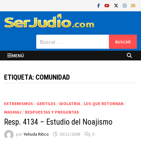
Saltar
al
contenido
Buscar:
MENÚ
ETIQUETA:
COMUNIDAD
EXTREMISMOS
/
GENTILES
/
IDOLATRIA
/
LOS QUE RETORNAN
/
MASHIAJ
/
RESPUESTAS Y PREGUNTAS
Resp. 4134 – Estudio del Noajismo
por
Yehuda Ribco
30/11/2008
0