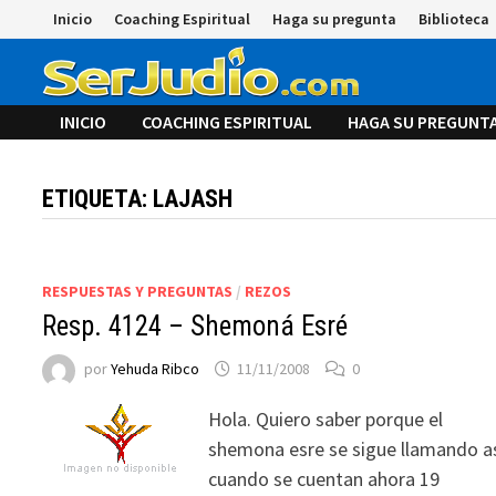
Saltar
Inicio
Coaching Espiritual
Haga su pregunta
Biblioteca
al
contenido
INICIO
COACHING ESPIRITUAL
HAGA SU PREGUNT
ETIQUETA:
LAJASH
RESPUESTAS Y PREGUNTAS
/
REZOS
Resp. 4124 – Shemoná Esré
por
Yehuda Ribco
11/11/2008
0
Hola. Quiero saber porque el
shemona esre se sigue llamando a
cuando se cuentan ahora 19