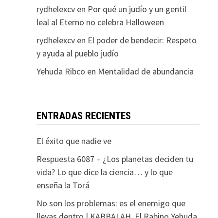
rydhelexcv
en
Por qué un judío y un gentil
leal al Eterno no celebra Halloween
rydhelexcv
en
El poder de bendecir: Respeto
y ayuda al pueblo judío
Yehuda Ribco
en
Mentalidad de abundancia
ENTRADAS RECIENTES
El éxito que nadie ve
Respuesta 6087 – ¿Los planetas deciden tu
vida? Lo que dice la ciencia… y lo que
enseña la Torá
No son los problemas: es el enemigo que
llevas dentro | KABBALAH. El Rabino Yehuda