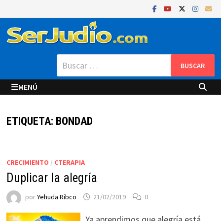
Saltar
al
contenido
Buscar:
MENÚ
ETIQUETA:
BONDAD
CRECIMIENTO
/
CTERAPIA
Duplicar la alegría
por
Yehuda Ribco
21/02/2019
0
Ya aprendimos que alegría está