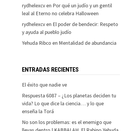
rydhelexcv
en
Por qué un judío y un gentil
leal al Eterno no celebra Halloween
rydhelexcv
en
El poder de bendecir: Respeto
y ayuda al pueblo judío
Yehuda Ribco
en
Mentalidad de abundancia
ENTRADAS RECIENTES
El éxito que nadie ve
Respuesta 6087 – ¿Los planetas deciden tu
vida? Lo que dice la ciencia… y lo que
enseña la Torá
No son los problemas: es el enemigo que
llevas dentro | KABBALAH. El Rabino Yehuda