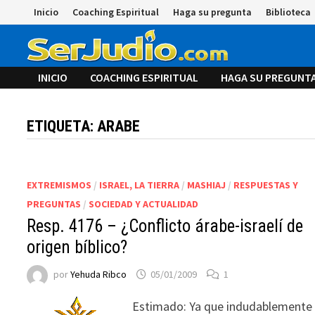
Saltar
Inicio
Coaching Espiritual
Haga su pregunta
Biblioteca
al
contenido
INICIO
COACHING ESPIRITUAL
HAGA SU PREGUNT
ETIQUETA:
ARABE
EXTREMISMOS
/
ISRAEL, LA TIERRA
/
MASHIAJ
/
RESPUESTAS Y
PREGUNTAS
/
SOCIEDAD Y ACTUALIDAD
Resp. 4176 – ¿Conflicto árabe-israelí de
origen bíblico?
por
Yehuda Ribco
05/01/2009
1
Estimado: Ya que indudablemente 