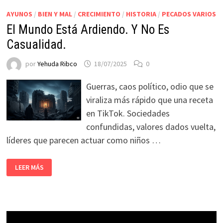
AYUNOS
/
BIEN Y MAL
/
CRECIMIENTO
/
HISTORIA
/
PECADOS VARIOS
El Mundo Está Ardiendo. Y No Es
Casualidad.
por
Yehuda Ribco
18/07/2025
0
Guerras, caos político, odio que se
viraliza más rápido que una receta
en TikTok. Sociedades
confundidas, valores dados vuelta,
líderes que parecen actuar como niños …
LEER MÁS