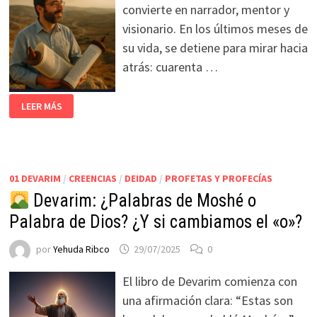
convierte en narrador, mentor y
visionario. En los últimos meses de
su vida, se detiene para mirar hacia
atrás: cuarenta …
LEER MÁS
01 DEVARIM
/
CREENCIAS
/
DEIDAD
/
PROFETAS Y PROFECÍAS
Devarim: ¿Palabras de Moshé o
Palabra de Dios? ¿Y si cambiamos el «o»?
por
Yehuda Ribco
29/07/2025
0
El libro de Devarim comienza con
una afirmación clara: “Estas son