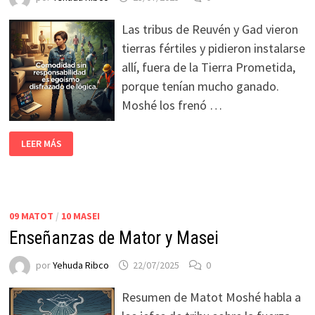
Las tribus de Reuvén y Gad vieron
tierras fértiles y pidieron instalarse
allí, fuera de la Tierra Prometida,
porque tenían mucho ganado.
Moshé los frenó …
LEER MÁS
09 MATOT
/
10 MASEI
Enseñanzas de Mator y Masei
por
Yehuda Ribco
22/07/2025
0
Resumen de Matot Moshé habla a