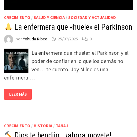
CRECIMIENTO
/
SALUD Y CIENCIA
/
SOCIEDAD Y ACTUALIDAD
La enfermera que «huele» el Parkinson
por
Yehuda Ribco
25/07/2025
0
La enfermera que «huele» el Parkinson y el
poder de confiar en lo que los demás no
ven… te cuento. Joy Milne es una
enfermera …
LEER MÁS
CRECIMIENTO
/
HISTORIA
/
TANAJ
Dios te bendijo… ¡ahora movete!