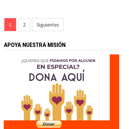
Paginación
1
2
Siguientes
de
entradas
APOYA NUESTRA MISIÓN