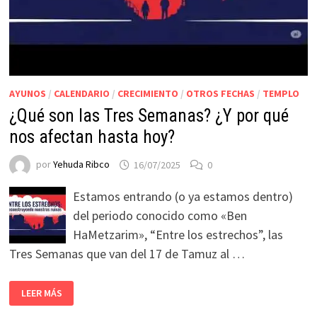
AYUNOS
/
CALENDARIO
/
CRECIMIENTO
/
OTROS FECHAS
/
TEMPLO
¿Qué son las Tres Semanas? ¿Y por qué
nos afectan hasta hoy?
por
Yehuda Ribco
16/07/2025
0
Estamos entrando (o ya estamos dentro)
del periodo conocido como «Ben
HaMetzarim», “Entre los estrechos”, las
Tres Semanas que van del 17 de Tamuz al …
LEER MÁS