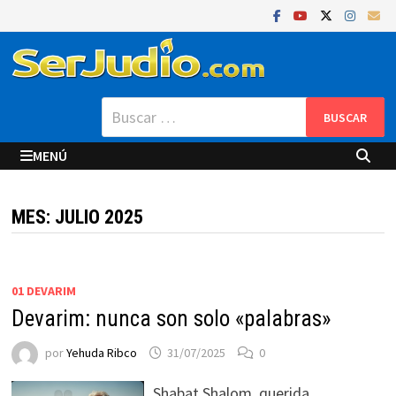
Saltar
al
contenido
Buscar:
MENÚ
MES:
JULIO 2025
01 DEVARIM
Devarim: nunca son solo «palabras»
por
Yehuda Ribco
31/07/2025
0
Shabat Shalom, querida