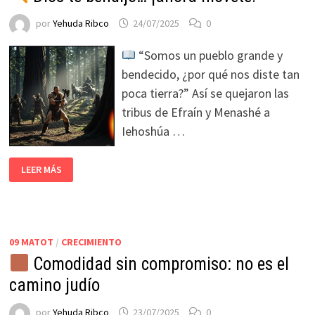
por
Yehuda Ribco
24/07/2025
0
“Somos un pueblo grande y
bendecido, ¿por qué nos diste tan
poca tierra?” Así se quejaron las
tribus de Efraín y Menashé a
Iehoshúa …
LEER MÁS
09 MATOT
/
CRECIMIENTO
Comodidad sin compromiso: no es el
camino judío
por
Yehuda Ribco
23/07/2025
0