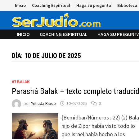
Saltar
Inicio
Coaching Espiritual
Haga su pregunta
Biblioteca
al
contenido
INICIO
COACHING ESPIRITUAL
HAGA SU PREGUNT
DÍA:
10 DE JULIO DE 2025
07 BALAK
Parashá Balak – texto completo traduci
por
Yehuda Ribco
10/07/2025
0
{Bemidbar/Números : 22} (2) Bal
hijo de Zipor había visto todo lo
que Israel había hecho a los