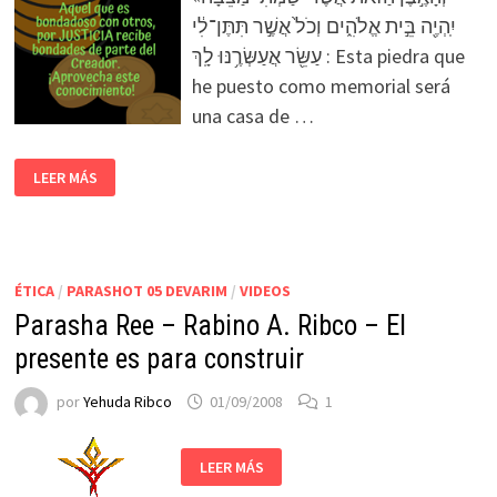
יִֽהְיֶ֖ה בֵּ֣ית אֱלֹהִ֑ים וְכֹל֙ אֲשֶׁ֣ר תִּתֶּן־לִ֔י
עַשֵּׂ֖ר אֲעַשְּׂרֶ֥נּוּ לָֽךְ : Esta piedra que
he puesto como memorial será
una casa de …
LEER MÁS
ÉTICA
/
PARASHOT 05 DEVARIM
/
VIDEOS
Parasha Ree – Rabino A. Ribco – El
presente es para construir
por
Yehuda Ribco
01/09/2008
1
LEER MÁS