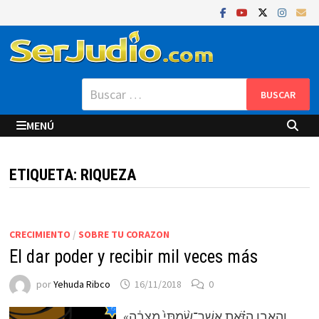
Saltar
al
contenido
Buscar:
MENÚ
ETIQUETA:
RIQUEZA
CRECIMIENTO
/
SOBRE TU CORAZON
El dar poder y recibir mil veces más
por
Yehuda Ribco
16/11/2018
0
«וְהָאֶ֣בֶן הַזֹּ֗את אֲשֶׁר־שַׂ֨מְתִּי֙ מַצֵּבָ֔ה