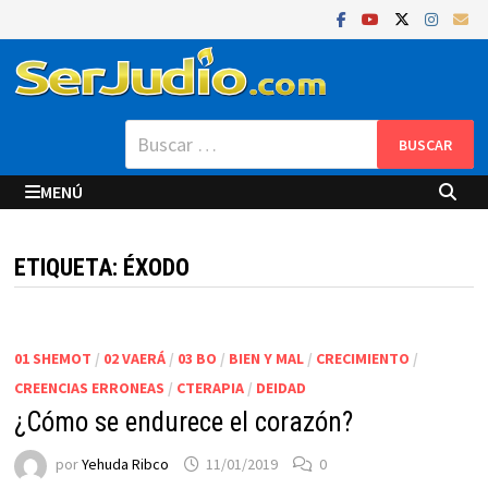
Saltar
al
contenido
Buscar:
MENÚ
ETIQUETA:
ÉXODO
01 SHEMOT
/
02 VAERÁ
/
03 BO
/
BIEN Y MAL
/
CRECIMIENTO
/
CREENCIAS ERRONEAS
/
CTERAPIA
/
DEIDAD
¿Cómo se endurece el corazón?
por
Yehuda Ribco
11/01/2019
0