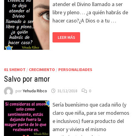
atender el Divino llamado a ser
libre y pleno… ¿a quién habrás de
hacer caso?¿A Dios o a tu …
LEER MÁS
01 SHEMOT
/
CRECIMIENTO
/
PERSONALIDADES
Salvo por amor
por
Yehuda Ribco
31/12/2018
0
Sería buenísimo que cada niño (y
claro que niña, para ser modernos
e inclusivos) fuera producto del
amor y viviera el mismo