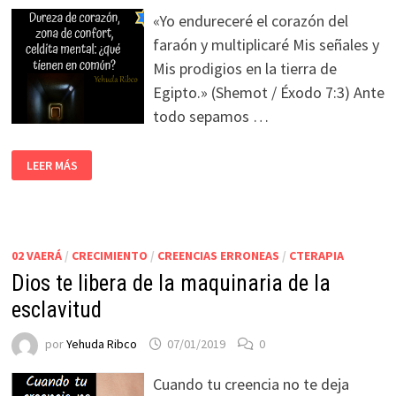
«Yo endureceré el corazón del
faraón y multiplicaré Mis señales y
Mis prodigios en la tierra de
Egipto.» (Shemot / Éxodo 7:3) Ante
todo sepamos …
LEER MÁS
02 VAERÁ
/
CRECIMIENTO
/
CREENCIAS ERRONEAS
/
CTERAPIA
Dios te libera de la maquinaria de la
esclavitud
por
Yehuda Ribco
07/01/2019
0
Cuando tu creencia no te deja