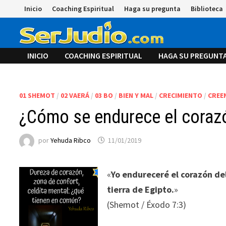
Saltar
Inicio
Coaching Espiritual
Haga su pregunta
Biblioteca
al
contenido
INICIO
COACHING ESPIRITUAL
HAGA SU PREGUNT
01 SHEMOT
/
02 VAERÁ
/
03 BO
/
BIEN Y MAL
/
CRECIMIENTO
/
CREE
¿Cómo se endurece el coraz
por
Yehuda Ribco
11/01/2019
«
Yo endureceré el corazón del
tierra de Egipto.
»
(Shemot / Éxodo 7:3)