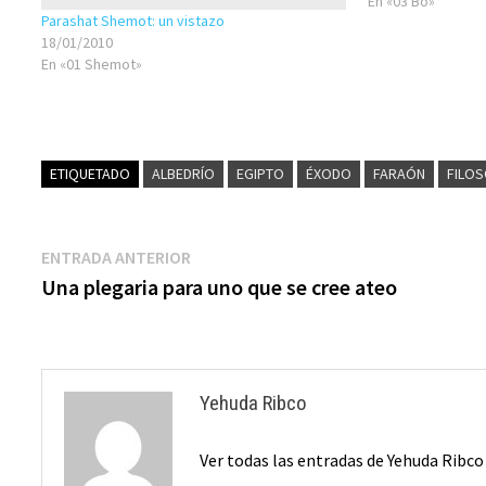
En «03 Bo»
Parashat Shemot: un vistazo
18/01/2010
En «01 Shemot»
ETIQUETADO
ALBEDRÍO
EGIPTO
ÉXODO
FARAÓN
FILOS
Navegación
Entrada
ENTRADA ANTERIOR
anterior:
Una plegaria para uno que se cree ateo
de
entradas
Yehuda Ribco
Ver todas las entradas de Yehuda Ribc