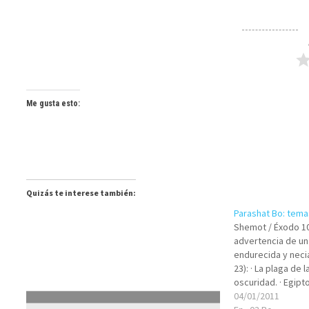
Me gusta esto:
Quizás te interese también:
Parashat Bo: temas
Shemot / Éxodo 10:1
advertencia de un
endurecida y necia 
23): · La plaga de 
oscuridad. · Egipto
(10:25 - 11:3):…
04/01/2011