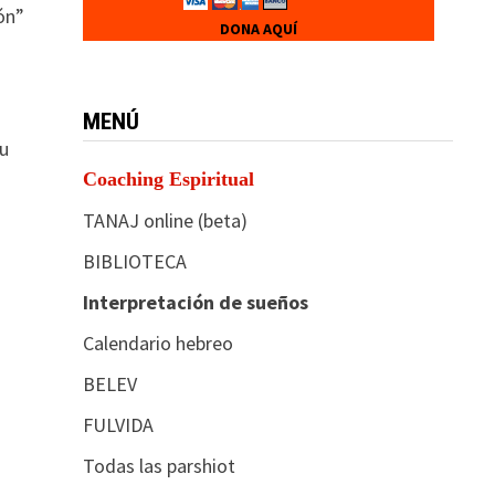
ón”
DONA AQUÍ
MENÚ
su
Coaching Espiritual
TANAJ online (beta)
BIBLIOTECA
Interpretación de sueños
Calendario hebreo
BELEV
FULVIDA
Todas las parshiot