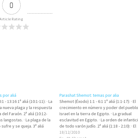
0
Article Rating
 por aliá
Parashat Shemot: temas por alia
 - 13:16 1ª aliá (10:1-11): · La
Shemot (Éxodo) 1:1 - 6:1 1ª aliá (1:1-17): · El
a nueva plaga y la respuesta
crecimiento en número y poder del puebl
del Faraón. 2ª aliá (10:12-
Israel en la tierra de Egipto. · La gradual
las langostas. · La plaga de la
esclavitud en Egipto. · La orden de infantic
 sufre y se queja. 3ª aliá
de todo varón judío. 2ª aliá (1:18 - 2:10): · El
heroísmo y la bendición…
18/12/2010