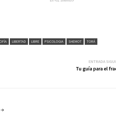
En «01 Shemot»
OFÍA
LIBERTAD
LIBRE
PSICOLOGIA
SHEMOT
TORÁ
ENTRADA SIGU
Tu guía para el fr
o →